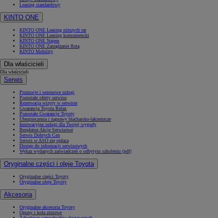
Leasing standardowy
KINTO ONE
KINTO ONE Leasing niższych rat
KINTO ONE Leasing konsumencki
KINTO ONE Najem
KINTO ONE Zarządzanie flotą
KINTO Mobility
Dla właścicieli
Dla właścicieli
Serwis
Promocje i sezonowe usługi
Pozostałe oferty serwisu
Rezerwacja wizyty w serwisie
Gwarancja Toyota Relax
Pozostałe Gwarancje Toyoty
Ubezpieczenia i naprawy blacharsko-lakiernicze
Innowacyjne usługi dla Twojej wygody
Bezpłatne Akcje Serwisowe
Serwis Dobrych Cen
Serwis w ASO się opłaca
Dostęp do informacji serwisowych
Wykaz wydanych zaświadczeń o odbytym szkoleniu (pdf)
Oryginalne części i oleje Toyota
Oryginalne części Toyoty
Oryginalne oleje Toyoty
Akcesoria
Oryginalne akcesoria Toyoty
Opony i koła zimowe
Zabudowy samochodów dostawczych