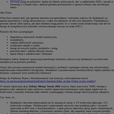
Wywieraj presję na polityków. Apeluj do liderów politycznych, aby w październiku 2020 r. zawarli w
Kunming w Chinach silne i ambitne globalne porozumienie w sprawie ochrony oraz rewitalizacji
natury.
Jako Firma
Wiele firm rozumie dziś, jak ogromne znaczenie ma sprawdzanie i rozliczanie wpływu ich działalności na
kapitał przyrodniczy i usługi ekosystemowe, a także ich zależności od obu tych elementów. Przedsiębiorcy
powinni zdawać sobie sprawę, jak takie działania mogą pomóc im w ocenie ryzyka finansowego oraz dać im
dostęp do kompleksowych pomiarów zrównoważonego rozwoju na miarę XXI w.
Korzyści dla firm są następujące:
długofalowa rentowność modeli biznesowych,
oszczędności,
większa efektywność operacyjna,
zwiększenie udziału w rynku,
dostęp do nowych rynków, produktów i usług,
przewidywalne i stabilne łańcuchy dostaw,
lepsze relacje z udziałowcami i klientami.
Europejscy liderzy finansowi opracowują metodologie mierzenia wpływu swej działalności na środowisko
naturalne już na poziomie portfolio.
Więcej firm powinno przyjmować modele konsumpcji i produkcji wspierające ochronę oraz zrównoważone
eksploatowanie różnorodności biologicznej. Działalność z poszanowaniem bioróżnorodności będzie podobać się
klientom i przynosić nowe możliwości biznesowe.
Dołącz do Platformy Biznes i Bioróżnorodność oraz korzystaj z doświadczenia innych:
https://ec.europa.eu/environment/biodiversity/business/index_en.htm
(Opens in new window)
.
W ramach tegorocznej akcji
Zielony Miesiąc Toyoty 2020
wszyscy chętni pracownicy TMPL dostaną w
prezencie torby zakupówki (jako użytkowy symbol ograniczenia konsumpcji wpływającej negatywnie na
środowisko) i maseczki ochronne (jako element wspomagający ochronę naszego zdrowia podczas zakupów).
Czy wiesz, że…
Działalność człowieka doprowadziła już do znaczących zmian w 3/4 środowiska lądowego i 2/3
środowiska wodnego. Wydobywanie i przetwarzanie surowców oraz produkcja paliw i żywności
odpowiada za 90% strat w bioróżnorodności, a także połowę całkowitej emisji gazów cieplarnianych.
Obecnie potrzebowalibyśmy 1,6-krotności zasobów Ziemi, aby zaspokoić nasze coroczne potrzeby.
Już teraz nawet 300 mln ludzi jest narażonych na większe ryzyko powodzi i huraganów z powodu