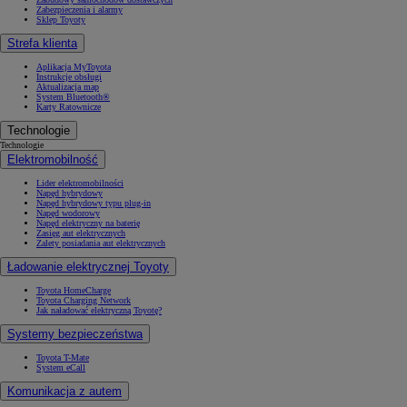
Zabezpieczenia i alarmy
Sklep Toyoty
Strefa klienta
Aplikacja MyToyota
Instrukcje obsługi
Aktualizacja map
System Bluetooth®
Karty Ratownicze
Technologie
Technologie
Elektromobilność
Lider elektromobilności
Napęd hybrydowy
Napęd hybrydowy typu plug-in
Napęd wodorowy
Napęd elektryczny na baterię
Zasięg aut elektrycznych
Zalety posiadania aut elektrycznych
Ładowanie elektrycznej Toyoty
Toyota HomeCharge
Toyota Charging Network
Jak naładować elektryczną Toyotę?
Systemy bezpieczeństwa
Toyota T-Mate
System eCall
Komunikacja z autem