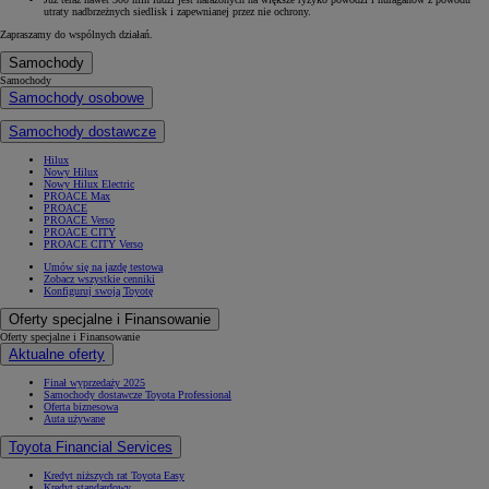
utraty nadbrzeżnych siedlisk i zapewnianej przez nie ochrony.
Zapraszamy do wspólnych działań.
Samochody
Samochody
Samochody osobowe
Samochody dostawcze
Hilux
Nowy Hilux
Nowy Hilux Electric
PROACE Max
PROACE
PROACE Verso
PROACE CITY
PROACE CITY Verso
Umów się na jazdę testową
Zobacz wszystkie cenniki
Konfiguruj swoją Toyotę
Oferty specjalne i Finansowanie
Oferty specjalne i Finansowanie
Aktualne oferty
Finał wyprzedaży 2025
Samochody dostawcze Toyota Professional
Oferta biznesowa
Auta używane
Toyota Financial Services
Kredyt niższych rat Toyota Easy
Kredyt standardowy