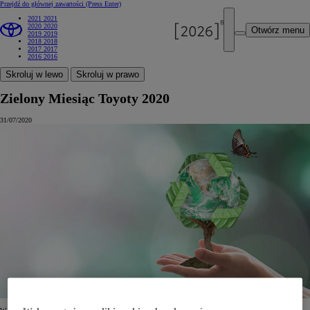
Przejdź do głównej zawartości
(Press Enter)
2021
2021
2020
2020
Otwórz menu
2019
2019
2018
2018
2017
2017
2016
2016
Skroluj w lewo
Skroluj w prawo
Zielony Miesiąc Toyoty 2020
31/07/2020