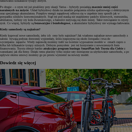
tankowaniu kilkanaście tysięcy złotych.
Po drugie – o czym też już pisaliśmy przy okazji Yarisa – hybrydy posiadają
znacznie mniej części
narażonych na zużycie
. Układ hybrydowy działa na zasadzie połączenia silnika spalinowego z elektrycznym
oraz specjalnego akumulatora. Przepływ energii napędowej odbywa się w zupełnie inny sposób jak w
przypadku silników konwencjonalnych. Stąd też pod maską nie znajdziemy pasków klinowych, rozrusznika,
alternatora, turbiny czy koła dwumasowego, a hamulce zużywają się dużo mniej. Takie rozwiązanie to czysty
zysk. Co więcej, hybrydy są
bezawaryjne i bezobsługowe
, a akumulator hybrydowy nie wymaga ładowania.
Kiedy samochody są najtańsze?
Kiedy kupować nowe samochody, żeby ich ceny były najniższe? Jak wiadomo najtańsze nowe samochody z
salonu bywają podczas dorocznej wyprzedaży, która rozpoczyna się około listopada i trwa do
wyczerpania zapasów. Wtedy naprawdę możemy trafić na świetnie wyposażone modele w cenach często o
kilka lub kilkanaście tysięcy niższych. Dobrym pomysłem jest też korzystanie z nowoczesnych form
finansowania. Toyota oferuje bardzo
atrakcyjny program leasingu SmartPlan lub Toyota dla Ciebie
z
warunkami jak dla firmy. Dzięki temu płacimy tylko niskie raty miesięczne za użytkowanie samochodu, a po
upływie okresu umowy możemy go po prostu wymienić na nowszy model.
Dowiedz się więcej