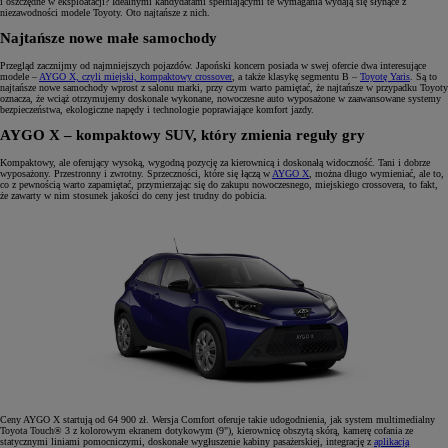
i oszczędne w eksploatacji? Idealnymi kandydatami spełniającymi te wymagania wydają się słynące z
niezawodności modele Toyoty. Oto najtańsze z nich.
Najtańsze nowe małe samochody
Przegląd zacznijmy od najmniejszych pojazdów. Japoński koncern posiada w swej ofercie dwa interesujące
modele –
AYGO X, czyli miejski, kompaktowy crossover
,
a także klasykę segmentu B –
Toyotę Yaris
. Są to
najtańsze nowe samochody wprost z salonu marki, przy czym warto pamiętać, że najtańsze w przypadku Toyoty
oznacza, że wciąż otrzymujemy doskonale wykonane, nowoczesne auto wyposażone w zaawansowane systemy
bezpieczeństwa, ekologiczne napędy i technologie poprawiające komfort jazdy.
AYGO X – kompaktowy SUV, który zmienia reguły gry
Kompaktowy, ale oferujący wysoką, wygodną pozycję za kierownicą i doskonałą widoczność. Tani i dobrze
wyposażony. Przestronny i zwrotny. Sprzeczności, które się łączą w
AYGO X
,
można długo wymieniać, ale to,
co z pewnością warto zapamiętać, przymierzając się do zakupu nowoczesnego, miejskiego crossovera, to fakt,
że zawarty w nim stosunek jakości do ceny jest trudny do pobicia.
Ceny AYGO X startują od 64 900 zł. Wersja Comfort oferuje takie udogodnienia, jak system multimedialny
Toyota Touch® 3 z kolorowym ekranem dotykowym (9"), kierownicę obszytą skórą, kamerę cofania ze
statycznymi liniami pomocniczymi, doskonałe wygłuszenie kabiny pasażerskiej, integrację z
aplikacją