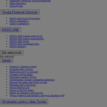
Samochody dostawcze Toyota Professional
Oferta biznesowa
Auta używane
Toyota Financial Services
Kredyt niższych rat Toyota Easy
Kredyt standardowy
Leasing standardowy
KINTO ONE
KINTO ONE Leasing niższych rat
KINTO ONE Leasing konsumencki
KINTO ONE Najem
KINTO ONE Zarządzanie flotą
KINTO Mobility
Dla właścicieli
Dla właścicieli
Serwis
Promocje i sezonowe usługi
Pozostałe oferty serwisu
Rezerwacja wizyty w serwisie
Gwarancja Toyota Relax
Pozostałe Gwarancje Toyoty
Ubezpieczenia i naprawy blacharsko-lakiernicze
Innowacyjne usługi dla Twojej wygody
Bezpłatne Akcje Serwisowe
Serwis Dobrych Cen
Serwis w ASO się opłaca
Dostęp do informacji serwisowych
Wykaz wydanych zaświadczeń o odbytym szkoleniu (pdf)
Oryginalne części i oleje Toyota