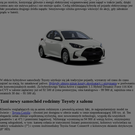
się po mieście, korzystając głównie z energii elektrycznej wygenerowanej przez napęd w trakcie jazdy, dzięki
czemu auto nie zużywa paliwa i nie emituje spalin. Cechą odróżniającą hybrydę od pojazdu elektrycznego jest
fakt posiadania drugiego źródła napędu: benzynowego silnika gotowego wkroczyć do akcji, gdy zabraknie
prądu w baterii.
W efekcie hybrydowe samochody Toyoty użytkuje się jak tradycyjne pojazdy, wystarczy od czasu do czasu
zajrzeć na stację, by zatankować paliwo.
Hybrydy oferują niższe koszty eksploatacji i utrzymania
w porównaniu
do konwencjonalnych modeli. Za hybrydowego Yarisa Active z napędem 1.5 Hybrid Dynamic Force 116 KM
e-CVT w salonie zapłacimy już od 92 500 zł (cena promocyjna, cena katalogowa – 99 900 zł, najniższa cena z
ostatnich 30 dni – 95 500 zł).
Tani nowy samochód rodzinny Toyoty z salonu
Klientów rozglądających się za autem rodzinnym z pewnością ucieszy fakt, że najpopularniejszy model na
świecie –
Toyota Corolla
– również jest dostępna w ofercie marki w cenie nieprzekraczającej 100 tys. zł. Ten
elegancki sedan oferuje współczesną stylistykę, moc nowoczesnych technologii, wygodę dla wszystkich
pasażerów i aż 471 l przestrzeni bagażowej. Wybierając wycenioną na 94 900 zł wersję Active, otrzymujemy
szereg udogodnień, w tym: kamerę cofania ze statycznymi liniami pomocniczymi, kolorowy wyświetlacz na
tablicy wskaźników (7") i system multimedialny Toyota Smart Connect® z kolorowym ekranem dotykowym
(8" HD).