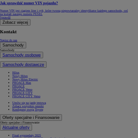
Jak sprawdzić numer VIN pojazdu?
Numer VIN jest ciągiem liter i cyfr, które tworzą niepowtarzalny identyfikator każdego samochodu, coś
na kształt naszego numeru PESEL
Sprawdź
Zobacz więcej
Kontakt
Napisz do nas
Samochody
Samochody
Samochody osobowe
Samochody dostawcze
Hilux
Nowy Hilux
Nowy Hilux Electric
PROACE Max
PROACE
PROACE Verso
PROACE CITY
PROACE CITY Verso
Umów się na jazdę testową
Zobacz wszystkie cenniki
Konfiguruj swoją Toyotę
Oferty specjalne i Finansowanie
Oferty specjalne i Finansowanie
Aktualne oferty
Finał wyprzedaży 2025