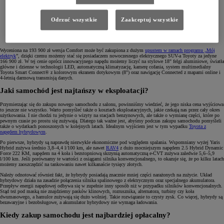
Odrzuć wszystkie
Zaakceptuj wszystkie
Wyceniona na 193 900 zł wersja Comfort może być zakupiona z dużym
upustem w ramach programu „Mój
elektryk
”
, dzięki czemu możemy stać się posiadaczem nowoczesnego elektrycznego SUV-a Toyoty za jedyne
166 900 zł. W tej cenie oprócz innowacyjnego napędu możemy liczyć na stylowe 18" felgi aluminiowe, światła
główne i dzienne w technologii LED, automatyczną klimatyzację, kamerę cofania, system multimedialny
Toyota Smart Connect® z kolorowym ekranem dotykowym (8") oraz nawigację Connected z mapami online i
4-letnią darmową transmisją danych.
Jaki samochód jest najtańszy w eksploatacji?
Przymierzając się do zakupu nowego samochodu z salonu, powinniśmy wiedzieć, że jego niska cena wyjściowa
to jeszcze nie wszystko. Warto pomyśleć także o kosztach eksploatacyjnych, jakie czekają nas przez cały okres
użytkowania. I nie chodzi tu jedynie o wizyty na stacjach benzynowych, ale także o wymianę części, które po
pewnym czasie po prostu się zużywają. Dlatego tak ważne jest, abyśmy podczas zakupu samochodu pomyśleli
także o wydatkach ponoszonych w kolejnych latach. Idealnym wyjściem jest w tym wypadku
Toyota z
napędem hybrydowym
.
Po pierwsze, hybrydy są naprawdę niezwykle ekonomiczne pod względem spalania. Wspomniany wyżej Yaris
Hybrid zużywa średnio 3,8–4,4 l/100 km, ale nawet
RAV4
z dużo mocniejszym napędem 2.5 Hybrid Dynamic
Force 222 KM, napędem na 4 koła i bezstopniową skrzynią automatyczną e-CVT zużywa zaledwie 5,6–5,9
l/100 km. Jeśli porównamy te wartości z osiągami silnika konwencjonalnego, to okazuje się, że po kilku latach
możemy zaoszczędzić na tankowaniu nawet kilkanaście tysięcy złotych.
Należy odnotować również fakt, że hybrydy posiadają znacznie mniej części narażonych na zużycie. Układ
hybrydowy działa na zasadzie połączenia silnika spalinowego z elektrycznym oraz specjalnego akumulatora.
Przepływ energii napędowej odbywa się w zupełnie inny sposób niż w przypadku silników konwencjonalnych.
Stąd też pod maską nie znajdziemy pasków klinowych, rozrusznika, alternatora, turbiny czy koła
dwumasowego, a hamulce zużywają się dużo wolniej. Takie rozwiązanie to czysty zysk. Co więcej, hybrydy są
bezawaryjne i bezobsługowe, a akumulator hybrydowy nie wymaga ładowania.
Kiedy zakup samochodu jest najbardziej opłacalny?