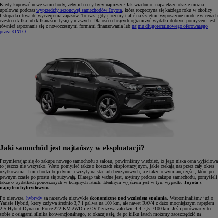
Kiedy kupować nowe samochody, żeby ich ceny były najniższe? Jak wiadomo, największe okazje można
upolować podczas
wyprzedaży sezonowej samochodów Toyota
, która rozpoczyna się każdego roku w okolicy
listopada i trwa do wyczerpania zapasów. To czas, gdy możemy trafić na świetnie wyposażone modele w cenach
często o kilka lub kilkanaście tysięcy niższych. Dla osób chcących ograniczyć wydatki dobrym pomysłem jest
również zapoznanie się z nowoczesnymi formami finansowania lub
najmu długoterminowego oferowanego
przez KINTO
.
Jaki samochód jest najtańszy w eksploatacji?
Przymierzając się do zakupu nowego samochodu z salonu, powinniśmy wiedzieć, że jego niska cena wyjściowa
to jeszcze nie wszystko. Warto pomyśleć także o kosztach eksploatacyjnych, jakie czekają nas przez cały okres
użytkowania. I nie chodzi tu jedynie o wizyty na stacjach benzynowych, ale także o wymianę części, które po
pewnym czasie po prostu się zużywają. Dlatego tak ważne jest, abyśmy podczas zakupu samochodu, pomyśleli
także o wydatkach ponoszonych w kolejnych latach. Idealnym wyjściem jest w tym wypadku
Toyota z
napędem hybrydowym.
Po pierwsze,
hybrydy
są naprawdę niezwykle
ekonomiczne pod względem spalania.
Wspominaliśmy już o
Yarisie Hybrid, który zużywa średnio 3,7 l paliwa na 100 km, ale nawet RAV4 z dużo mocniejszym napędem
2.5 Hybrid Dynamic Force 222 KM AWD-i e-CVT zużywa zaledwie 4,4–4,5 l/100 km. Jeśli porównamy to
sobie z osiągami silnika konwencjonalnego, to okazuje się, że po kilku latach możemy zaoszczędzić na