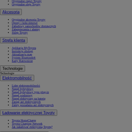
Oryginalne części Toyoty
Oryginalne oleje Toyoty
Akcesoria
Oryginalne akcesoria Toyoty
Opony i koła zimowe
Zabudowy samochodów dostawczych
Zabezpieczenia i alarmy
Sklep Toyoty
Strefa klienta
Aplikacja MyToyota
Instrukcje obsługi
Aktualizacja map
System Bluetooth®
Karty Ratownicze
Technologie
Technologie
Elektromobilność
Lider elektromobilności
Napęd hybrydowy
Napęd hybrydowy typu plug-in
Napęd wodorowy
Napęd elektryczny na baterię
Zasięg aut elektrycznych
Zalety posiadania aut elektrycznych
Ładowanie elektrycznej Toyoty
Toyota HomeCharge
Toyota Charging Network
Jak naładować elektryczną Toyotę?