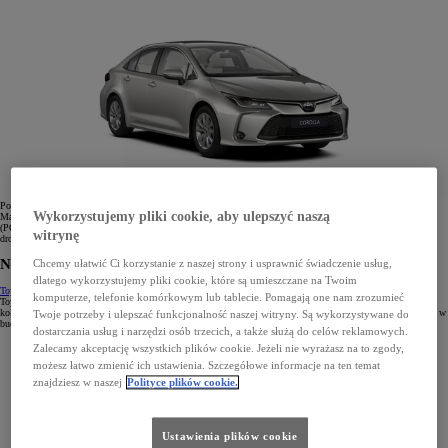
Podobnie jak w pozostałych modelach Toyoty, tu także nie mogło zabraknąć zaawansowanych systemów T-
Wykorzystujemy pliki cookie, aby ulepszyć naszą
Mate, w tym: asystenta utrzymania pasa ruchu (LTA), układu wczesnego reagowania w razie ryzyka zderzenia
(PCS) z systemem wykrywania pieszych, rowerzystów i motocyklistów i układu rozpoznawania znaków
witrynę
drogowych (RSA) oraz systemu wykrywania zmęczenia kierowcy (SWS).
Najtańsze auto elektryczne Toyoty
Chcemy ułatwić Ci korzystanie z naszej strony i usprawnić świadczenie usług,
dlatego wykorzystujemy pliki cookie, które są umieszczane na Twoim
Toyota bZ4X
jest odpowiedzią na wiele zapytań, ponieważ nie tylko jest najtańszym autem elektrycznym
komputerze, telefonie komórkowym lub tablecie. Pomagają one nam zrozumieć
Toyoty, ale również najtańszym SUV-em tej marki, który został dodatkowo wyposażony w napęd na cztery
koła. To idealne połączenie luksusu i praktyczności korzystające z ponad dwóch dekad doświadczenia Toyoty w
Twoje potrzeby i ulepszać funkcjonalność naszej witryny. Są wykorzystywane do
budowaniu zelektryfikowanych napędów.
dostarczania usług i narzędzi osób trzecich, a także służą do celów reklamowych.
Zalecamy akceptację wszystkich plików cookie. Jeżeli nie wyrażasz na to zgody,
możesz łatwo zmienić ich ustawienia. Szczegółowe informacje na ten temat
znajdziesz w naszej
Polityce plików cookie.
Ustawienia plików cookie