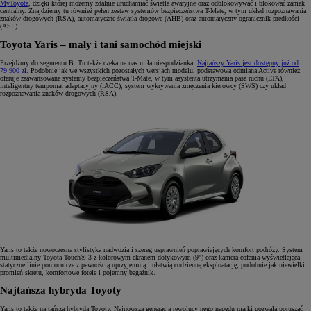
MyToyota
, dzięki której możemy zdalnie uruchamiać światła awaryjne oraz odblokowywać i blokować zamek
centralny. Znajdziemy tu również pełen zestaw systemów bezpieczeństwa T-Mate, w tym układ rozpoznawania
znaków drogowych (RSA), automatyczne światła drogowe (AHB) oraz automatyczny ogranicznik prędkości
(ASL).
Toyota Yaris – mały i tani samochód miejski
Przejdźmy do segmentu B. Tu także czeka na nas miła niespodzianka.
Najtańszy Yaris jest dostępny już od
79 900 zł
. Podobnie jak we wszystkich pozostałych wersjach modelu, podstawowa odmiana Active również
oferuje zaawansowane systemy bezpieczeństwa T-Mate, w tym asystenta utrzymania pasa ruchu (LTA),
inteligentny tempomat adaptacyjny (iACC), system wykrywania zmęczenia kierowcy (SWS) czy układ
rozpoznawania znaków drogowych (RSA).
Yaris to także nowoczesna stylistyka nadwozia i szereg usprawnień poprawiających komfort podróży. System
multimedialny Toyota Touch® 3 z kolorowym ekranem dotykowym (9") oraz kamera cofania wyświetlająca
statyczne linie pomocnicze z pewnością uprzyjemnią i ułatwią codzienną eksploatację, podobnie jak niewielki
promień skrętu, komfortowe fotele i pojemny bagażnik.
Najtańsza hybryda Toyoty
Yaris to także najtańsza hybryda Toyoty. Najnowsza generacja rewolucyjnego napędu marki pozwala poruszać