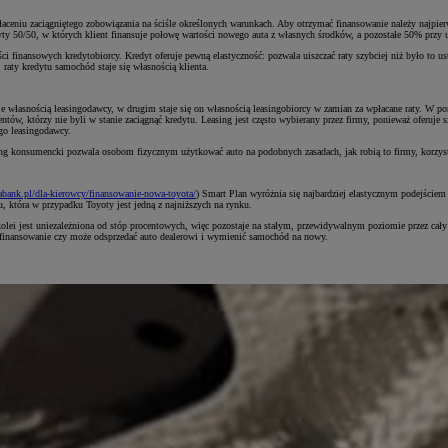
łaceniu zaciągniętego zobowiązania na ściśle określonych warunkach. Aby otrzymać finansowanie należy najpie
ty 50/50, w których klient finansuje połowę wartości nowego auta z własnych środków, a pozostałe 50% przy
i finansowych kredytobiorcy. Kredyt oferuje pewną elastyczność: pozwala uiszczać raty szybciej niż było to u
raty kredytu samochód staje się własnością klienta.
 własnością leasingodawcy, w drugim staje się on własnością leasingobiorcy w zamian za wpłacane raty. W p
lientów, którzy nie byli w stanie zaciągnąć kredytu. Leasing jest często wybierany przez firmy, ponieważ oferu
go leasingodawcy.
asing konsumencki pozwala osobom fizycznym użytkować auto na podobnych zasadach, jak robią to firmy, korzyst
abank.pl/dla-kierowcy/finansowanie-nowa-toyota/
) Smart Plan wyróżnia się najbardziej elastycznym podejściem 
du, która w przypadku Toyoty jest jedną z najniższych na rynku.
lei jest uniezależniona od stóp procentowych, więc pozostaje na stałym, przewidywalnym poziomie przez cały 
żyć finansowanie czy może odsprzedać auto dealerowi i wymienić samochód na nowy.