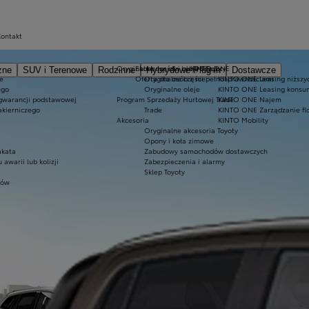
Kontakt
Oryginalne części i oleje Toyoty
Ekobonus dla hybryd Toyoty
KINTO ONE
zne
SUV i Terenowe
Rodzinne
Hybrydowe Plug-in
Dostawcze
e
Oferta dla osób z niepełnosprawnościami
Oryginalne części
KINTO ONE Leasing niższyc
ego
Oryginalne oleje
KINTO ONE Leasing konsu
 gwarancji podstawowej
Program Sprzedaży Hurtowej Trade
KINTO ONE Najem
akierniczego
Trade
KINTO ONE Zarządzanie fl
Akcesoria
KINTO Mobility
Oryginalne akcesoria Toyoty
Opony i koła zimowe
akata
Zabudowy samochodów dostawczych
warii lub kolizji
Zabezpieczenia i alarmy
Sklep Toyoty
tów