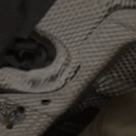
Od
197 400 zł
netto
PROACE Max
RÓWNIEŻ ELECTRIC