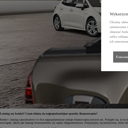
Wykorzystu
Chcemy ułatwi
umieszczane 
ulepszać funk
celów reklamo
ich ustawieni
Ustawie
Leasing czy kredyt? Czym różnią się najpopularniejsze sposoby finansowania?
Kredyt i leasing samochodowy to dwa najpopularniejsze rodzaje finansowania nowych aut. Przyjęło się, że na k
rozwiązań, takich jak leasingi konsumenckie czy najmy długoterminowe. Przyjrzyjmy się korzyściom, które ofe