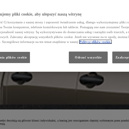
jemy pliki cookie, aby ulepszyć naszą witrynę
ć Ci korzystanie z naszej strony i usprawnić świadczenie usług, dlatego wykorzystujemy pliki co
na Twoim komputerze, telefonie komórkowym lub tablecie. Pomagają one nam zrozumieć Twoje 
cjonalność naszej witryny. Są wykorzystywane do dostarczania usług i narzędzi osób trzecich, a 
wych. Zalecamy akceptację wszystkich plików cookie. Jeżeli nie wyrażasz na to zgody, możesz 
a. Szczegółowe informacje na ten temat znajdziesz w naszej
Polityce plików cookie.
nia plików cookie
Odrzuć wszystkie
Zaakcept
redyt decydują się głównie klienci indywidualni, a leasing jest rozwiązaniem chętniej wybieranym przez przeds
rują.