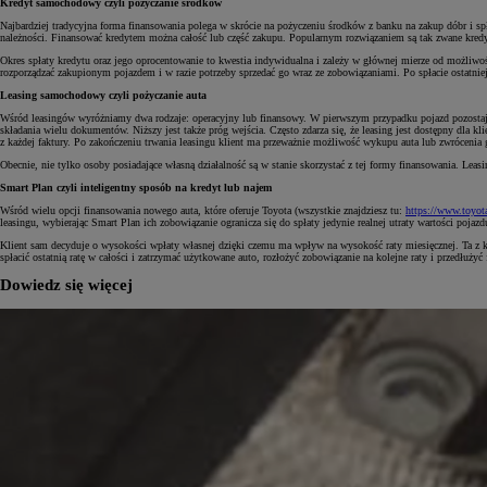
Kredyt samochodowy czyli pożyczanie środków
Najbardziej tradycyjna forma finansowania polega w skrócie na pożyczeniu środków z banku na zakup dóbr i sp
należności. Finansować kredytem można całość lub część zakupu. Popularnym rozwiązaniem są tak zwane kredy
Okres spłaty kredytu oraz jego oprocentowanie to kwestia indywidualna i zależy w głównej mierze od możliwośc
rozporządzać zakupionym pojazdem i w razie potrzeby sprzedać go wraz ze zobowiązaniami. Po spłacie ostatniej 
Leasing samochodowy czyli pożyczanie auta
Wśród leasingów wyróżniamy dwa rodzaje: operacyjny lub finansowy. W pierwszym przypadku pojazd pozostaje
składania wielu dokumentów. Niższy jest także próg wejścia. Często zdarza się, że leasing jest dostępny dla k
z każdej faktury. Po zakończeniu trwania leasingu klient ma przeważnie możliwość wykupu auta lub zwrócenia 
Obecnie, nie tylko osoby posiadające własną działalność są w stanie skorzystać z tej formy finansowania. Le
Smart Plan czyli inteligentny sposób na kredyt lub najem
Wśród wielu opcji finansowania nowego auta, które oferuje Toyota (wszystkie znajdziesz tu:
https://www.toyot
leasingu, wybierając Smart Plan ich zobowiązanie ogranicza się do spłaty jedynie realnej utraty wartości pojaz
Klient sam decyduje o wysokości wpłaty własnej dzięki czemu ma wpływ na wysokość raty miesięcznej. Ta z ko
spłacić ostatnią ratę w całości i zatrzymać użytkowane auto, rozłożyć zobowiązanie na kolejne raty i przedłu
Dowiedz się więcej