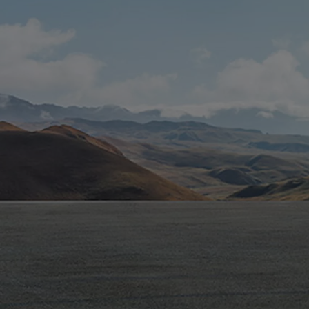
Od
117 670 zł
netto
PROACE CITY
RÓWNIEŻ ELECTRIC