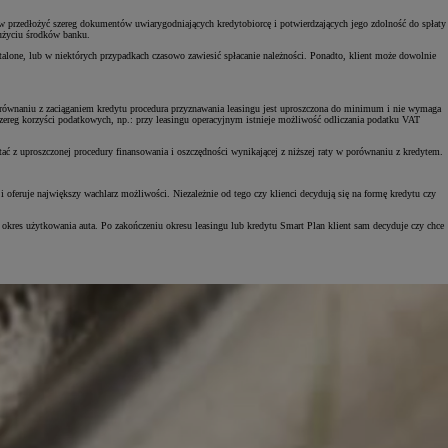
rw przedłożyć szereg dokumentów uwiarygodniających kredytobiorcę i potwierdzających jego zdolność do spłaty
 użyciu środków banku.
stalone, lub w niektórych przypadkach czasowo zawiesić spłacanie należności. Ponadto, klient może dowolnie
Zad
orównaniu z zaciąganiem kredytu procedura przyznawania leasingu jest uproszczona do minimum i nie wymaga
C
je szereg korzyści podatkowych, np.: przy leasingu operacyjnym istnieje możliwość odliczania podatku VAT
ać z uproszczonej procedury finansowania i oszczędności wynikającej z niższej raty w porównaniu z kredytem.
i oferuje największy wachlarz możliwości. Niezależnie od tego czy klienci decydują się na formę kredytu czy
okres użytkowania auta. Po zakończeniu okresu leasingu lub kredytu Smart Plan klient sam decyduje czy chce
Zad
C