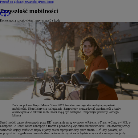
Przejdź do głównej zawartości
(Press Enter)
Przyszłość mobilności
Koncentracja na człowieku i przyjemność z jazdy
Podczas pokazu Tokyo Motor Show 2019 tematem naszego stoiska była przyszłość
mobilności. Skupiliśmy się na ludziach. Samochody muszą dawać przyjemność z jazdy,
a rozwiązania w zakresie mobilności mają być dostępne i zaspokajać potrzeby każdego
klienta.
2
Sześć modeli zaprojektowanych przez ED
specjalnie na tę wystawę: e-Palette, e-Trans, e-Care, e-4 ME, e-
Chargeair i e-Racer. Nasza koncepcja e-Racera z pewnością wywołała zainteresowanie. Ten dwumiejscowy
2
samochód dający mnóstwo frajdy z jazdy został zaprojektowany przez studio ED
, aby pokazać, że
w przyszłości wypełnionej samochodami autonomicznymi nadal będzie miejsce dla entuzjastów jazdy.