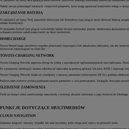
W zależności od wersji auta aplikacja może oferować możliwość zdalnego sterowania niektórymi elementami poj
Należy zawsze przestrzegać lokalnych i krajowych przepisów, które mogą ograniczać korzystanie usługi w miej
ZARZĄDZANIE BATERIĄ
W zależności od wersji Twój samochód elektryczny lub hybrydowy typu plug-in może oferować funkcję zarządzan
układu klimatyzacji.
W przypadku hybryd typu plug-in wyświetlany będzie również minimalny poziom naładowania akumulatora umożl
wskazania poziomu naładowania baterii na desce rozdzielczej.
HOMECHARGE
Toyota HomeCharge umożliwia wygodne planowanie rozpoczęcia i/lub zakończenia ładowania, tak aby korzystać z
dostosować harmonogram na różne dni.
TOYOTA CHARGING NETWORK
Toyota Charging Network zapewnia dostęp do jednej z największych ogólnoeuropejskich sieci ładowania. Możes
Po wykupieniu subskrypcji możesz odblokować ładowarkę za pomocą aplikacji lub karty RFID i rozpocząć sesję
Toyota Charging Network działa we współpracy z naszymi partnerami technicznymi (DCS) i podlega odrębnym w
Państwa dane osobowe zostaną przekazane naszym partnerom w celu przetwarzania. Szczegóły dotyczące sposob
ŚLEDZENIE ZAMÓWIENIA
Śledź na bieżąco status zamówionego samochodu i otrzymuj aktualne informacje o jego dostawie do lokalnego 
FUNKCJE DOTYCZĄCE MULTIMEDIÓW
CLOUD NAVIGATION
Zdarzenia drogowe: remonty, wypadki lub inne incydenty, które mogą mieć wpływ na płynność ruchu
Informacje o ruchu drogowym online: aktualizacje ruchu drogowego w czasie rzeczywistym z uwzględnieniem z