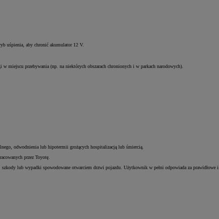
yb uśpienia, aby chronić akumulator 12 V.
gi w miejscu przebywania (np. na niektórych obszarach chronionych i w parkach narodowych).
nego, odwodnienia lub hipotermii grożących hospitalizacją lub śmiercią.
racowanych przez Toyotę.
lne, szkody lub wypadki spowodowane otwarciem drzwi pojazdu. Użytkownik w pełni odpowiada za prawidłowe i