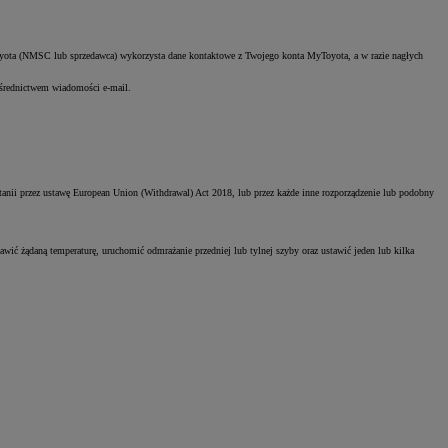
ć Toyota (NMSC lub sprzedawca) wykorzysta dane kontaktowe z Twojego konta MyToyota, a w razie nagłych
ośrednictwem wiadomości e-mail.
nii przez ustawę European Union (Withdrawal) Act 2018, lub przez każde inne rozporządzenie lub podobny
ić żądaną temperaturę, uruchomić odmrażanie przedniej lub tylnej szyby oraz ustawić jeden lub kilka