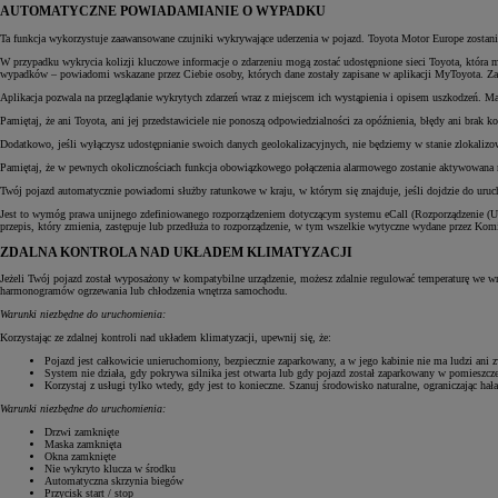
AUTOMATYCZNE POWIADAMIANIE O WYPADKU
Ta funkcja wykorzystuje zaawansowane czujniki wykrywające uderzenia w pojazd. Toyota Motor Europe zostani
W przypadku wykrycia kolizji kluczowe informacje o zdarzeniu mogą zostać udostępnione sieci Toyota, która 
wypadków – powiadomi wskazane przez Ciebie osoby, których dane zostały zapisane w aplikacji MyToyota. Z
Aplikacja pozwala na przeglądanie wykrytych zdarzeń wraz z miejscem ich wystąpienia i opisem uszkodzeń. M
Pamiętaj, że ani Toyota, ani jej przedstawiciele nie ponoszą odpowiedzialności za opóźnienia, błędy ani brak 
Dodatkowo, jeśli wyłączysz udostępnianie swoich danych geolokalizacyjnych, nie będziemy w stanie zlokaliz
Pamiętaj, że w pewnych okolicznościach funkcja obowiązkowego połączenia alarmowego zostanie aktywowana n
Twój pojazd automatycznie powiadomi służby ratunkowe w kraju, w którym się znajduje, jeśli dojdzie do uruc
Jest to wymóg prawa unijnego zdefiniowanego rozporządzeniem dotyczącym systemu eCall (Rozporządzenie (UE)
przepis, który zmienia, zastępuje lub przedłuża to rozporządzenie, w tym wszelkie wytyczne wydane przez Kom
ZDALNA KONTROLA NAD UKŁADEM KLIMATYZACJI
Jeżeli Twój pojazd został wyposażony w kompatybilne urządzenie, możesz zdalnie regulować temperaturę we wn
harmonogramów ogrzewania lub chłodzenia wnętrza samochodu.
Warunki niezbędne do uruchomienia:
Korzystając ze zdalnej kontroli nad układem klimatyzacji, upewnij się, że:
Od
197 400 zł
netto
Pojazd jest całkowicie unieruchomiony, bezpiecznie zaparkowany, a w jego kabinie nie ma ludzi ani z
System nie działa, gdy pokrywa silnika jest otwarta lub gdy pojazd został zaparkowany w pomieszcze
Korzystaj z usługi tylko wtedy, gdy jest to konieczne. Szanuj środowisko naturalne, ograniczając hała
PROACE Max
Warunki niezbędne do uruchomienia:
RÓWNIEŻ ELECTRIC
Drzwi zamknięte
Maska zamknięta
Okna zamknięte
Nie wykryto klucza w środku
Automatyczna skrzynia biegów
Przycisk start / stop