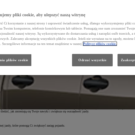
jemy pliki cookie, aby ulepszyć naszą witrynę
ć Ci korzystanie z naszej strony i usprawnić świadczenie usług, dlatego wykorzystujemy pliki co
na Twoim komputerze, telefonie komórkowym lub tablecie. Pomagają one nam zrozumieć Twoje 
cjonalność naszej witryny. Są wykorzystywane do dostarczania usług i narzędzi osób trzecich, a 
ji, jak nawigacja wykorzystująca dane w chmurze czy inteligentny asystent głosowy. Po wykupieniu subskrypc
wych. Zalecamy akceptację wszystkich plików cookie. Jeżeli nie wyrażasz na to zgody, możesz 
a. Szczegółowe informacje na ten temat znajdziesz w naszej
Polityce plików cookie.
tualnymi informacjami o ruchu drogowym i miejscami POI.
, aby go uruchomić, wystarczy powiedzieć: „Hej, Toyota”.
nia plików cookie
Odrzuć wszystkie
Zaakcept
, informacje pozyskane z czujników żyroskopowych i przeciążeniowych, liczbę pokonanych kilometrów oraz zuży
wraz z ich dokładnym czasem i lokalizacją.
niki, takie jak czas jazdy w trybie EV, a także poznasz ocenę swojej jazdy.
w pokonanych w trybie EV oraz kluczowych wydarzeń (takich jak przyspieszanie, hamowanie i utrzymywanie st
ledzić, jak zmieniają się Twoje nawyki i zwiększa się oszczędność jazdy.
ej jazdy, które pomogą Ci zwiększyć zasięg pojazdu.