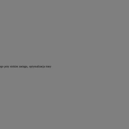
 elektrycznego przy niskim zasięgu, optymalizacja trasy