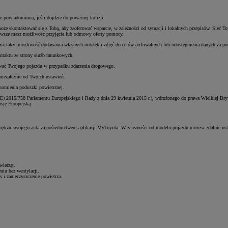
e powiadomiona, jeśli dojdzie do poważnej kolizji.
może skontaktować się z Tobą, aby zaoferować wsparcie, w zależności od sytuacji i lokalnych przepisów. Sie
awsze masz możliwość przyjęcia lub odmowy oferty pomocy.
asz także możliwość dodawania własnych notatek i zdjęć do celów archiwalnych lub udostępnienia danych za p
kontaktu ze strony służb ratunkowych.
ować Twojego pojazdu w przypadku zdarzenia drogowego.
iezależnie od Twoich ustawień.
homienia poduszki powietrznej.
 2015/758 Parlamentu Europejskiego i Rady z dnia 29 kwietnia 2015 r.), wdrożonego do prawa Wielkiej Bryta
isję Europejską.
ętrzu swojego auta za pośrednictwem aplikacji MyToyota. W zależności od modelu pojazdu możesz zdalnie ustaw
wierząt.
niu bez wentylacji.
s i zanieczyszczenie powietrza.