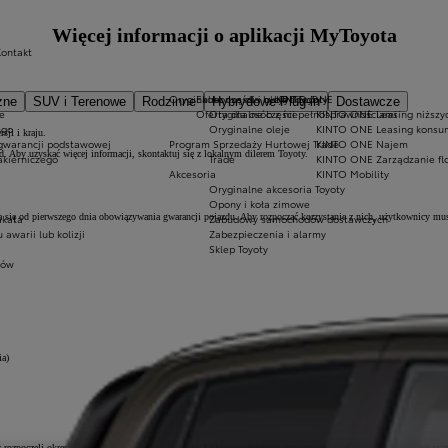
Więcej informacji o aplikacji MyToyota
Kontakt
Oryginalne części i oleje Toyoty
Ekobonus dla hybryd Toyoty
KINTO ONE
zne
SUV i Terenowe
Rodzinne
Hybrydowe Plug-in
Dostawcze
e
Oferta dla osób z niepełnosprawnościami
Oryginalne części
KINTO ONE Leasing niższyc
ego
Oryginalne oleje
KINTO ONE Leasing konsu
sji i kraju.
 gwarancji podstawowej
Program Sprzedaży Hurtowej Trade
KINTO ONE Najem
. Aby uzyskać więcej informacji, skontaktuj się z lokalnym dilerem Toyoty.
akierniczego
Trade
KINTO ONE Zarządzanie fl
Akcesoria
KINTO Mobility
Oryginalne akcesoria Toyoty
Opony i koła zimowe
a się od pierwszego dnia obowiązywania gwarancji pojazdu. Aby rozpocząć korzystanie z nich, użytkownicy mu
akata
Zabudowy samochodów dostawczych
warii lub kolizji
Zabezpieczenia i alarmy
Sklep Toyoty
tów
ia)
ozpoczęli okres próbny lub opłacili subskrypcję. Usługi zdalne będą dostępne dopiero po aktywacji usług stan