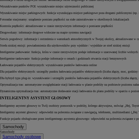
Wyszukiwanie punktów POI: wyszukiwanie miejsc użyteczności publicznej
Wyszukiwanie miejsc parkingowych: funkcja wyszukująca miejsce parkingowe poza drogami publiczny
Fotoradar stacjonarny: urządzenie pomiaru prędkości na stałe zainstalowane w określonych lokaliza
Kontrola prędkości: aktualizowane w czasie rzeczywistym informacje o pomiarze prędkości
Drogowskazy: informacje drogowe widoczne na mapie systemu nawigacji
Serwis pogodowy: informacje i ostrzeżenia o warunkach atmosferycznych w Twojej okolicy, aktualiz
Strefa niskiej emisji: powiadomienia dla użytkowników przy wjeździe / wyjeździe ze stref niskiej
Inteligentne parkowanie: funkcja, która w czasie rzeczywistym podaje informacje o szacowanej liczbie
Inteligentne tankowanie: funkcja podaje informacje o cenach i godzinach otwarcia stacji benzynow
Ładowanie pojazdów elektrycznych: wyszukiwanie punktów ładowania online
Dla pojazdów elektrycznych: szczegóły punktu ładowania pojazdów elektrycznych (liczba złączy, moc, god
Dla hybryd typu plug-in: wyszukiwanie i szczegóły punktów ładowania pojazdów elektrycznych (liczba złą
Optymalizacja tras: automatyczne uwzględnianie stacji ładowania w planie podróży na podstawie poziomu
Dynamiczna optymalizacja tras: automatyczne dodawanie stacji ładowania do planu podróży w oparciu o po
INTELIGENTNY ASYSTENT GŁOSOWY
Inteligentny asystent głosowy to Twój osobisty pomocnik w podróży, którego aktywujesz, mówiąc „Hej, Toyot
Inteligentny asystent głosowy: odpowiedzi na polecenia związane z nawigacją, telefonem, multimediami („Hej To
Funkcje pojazdu obsługiwane przez inteligentnego asystenta głosowego: odpowiedzi na polecenia związane z p
Samochody
Samochody
Samochody osobowe