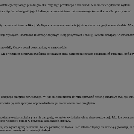
e ostatniego zapisanego punktu geolokalizacyjnego przesłanego z samochodu w momencie wyłączenia zapłonu.
ps itp. lub udostępnić jego lokalizację za pośrednictwem zainstalowanego komunikatora albo poczty e-mail.
a pośrednictwem aplikacji MyToyota, a następnie przesłanie jej do systemu nawigacji w samochodzie. W apl
ikacji MyToyota. Dodatkowe informacje dotyczące usług połączonych i obsługi systemu nawigacji w samochodzie
z sprawdzić, kluczyk został pozostawiony w samochodzie.
Cię o wszelkich nieprawidłowościach dotyczących stanu samochodu (funkcja powiadomień push musi być akty
kolejnego przeglądu serwisowego. W tym miejscu możesz również sprawdzić historię serwisową swojego samo
tkowniku pojazdu spoczywa odpowiedzialność pilnowania terminów przeglądów.
enia te odzwierciedlają, ale nie zastępują, kontrolek wyświetlanych na desce rozdzielczej. Jako kierowca za
iednie wsparcie i pomoc w przypadku konieczności naprawy.
, czy wyraża zgodę na kontakt. Należy pamiętać, że Toyota i sieć salonów Toyoty nie udzielają gwarancji, że 
kazówkami zawartymi w instrukcji obsługi.