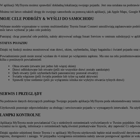
W aplikacji MyToyota możesz sprawdzić dokładną lokalizację swojego pojazdu. Jest ona ustalana na podstawi
Możesz też łatwo odnaleźć drogę do swojego samochodu za pomocą takich aplikacji, jak Apple Maps, Google Ma
MOJE CELE PODRÓŻY & WYŚLIJ DO SAMOCHODU
Wybrane modele wyposażone w system multimedialny Toyota Smart Connect umożliwiają zaplanowanie podróży z
móc łatwo wybierać je jako cele podróży.
Pamiętaj: chcąc przesyłać cele podróży, należy aktywować usługę Smart Services w centrum subskrypcji w apl
STATUS POJAZDU
Dzięki tej funkcji możesz monitorować stan drzwi, okien, szyberdachu, klapy bagażnika i świateł pojazdu ora
Powiadomienie push może zostać wysłane do 4 minut po wyłączeniu zapłonu. Ma ono na celu poinformowanie 
kilka z poniższych powiadomień:
Okna otwarte (otwarte jest jedno lub więcej okien)
Drzwi odblokowane lub otwarte (jeśli nie wszystkie drzwi zostały zamknięte)
Dach otwarty (jeśli szyberdach/dach panoramiczny pozostał otwarty)
Światła włączone (jeśli światła przednie lub tylne są nadal aktywne)
Sprawdź tylne siedzenie (jeśli po wyłączeniu silnika nie wykryto otwarcia tylnych drzwi)
SERWIS I PRZEGLĄDY
Na podstawie danych dotyczących przebiegu Twojego pojazdu aplikacja MyToyota poda rekomendowany termin 
Użytkownik pozostaje odpowiedzialny za obsługę i serwisowanie pojazdu w wymaganych interwałach. Na uży
LAMPKI KONTROLNE
Aplikacja MyToyota może powiadamiać Cię o niektórych ostrzeżeniach wyświetlanych w Twoim pojeździe. Ostrzeż
wyrazisz na to zgodę, informacje o ostrzeżeniach będą również przekazywane Toyocie, aby zapewnić Ci odpow
Dzięki zgodzie udzielonej firmie Toyota i w aplikacji MyToyota użytkownik będzie miał możliwość decydowania
regionu, dostępności i zasięgu. W przypadku wystąpienia ostrzeżenia należy zawsze postępować zgodnie ze ws