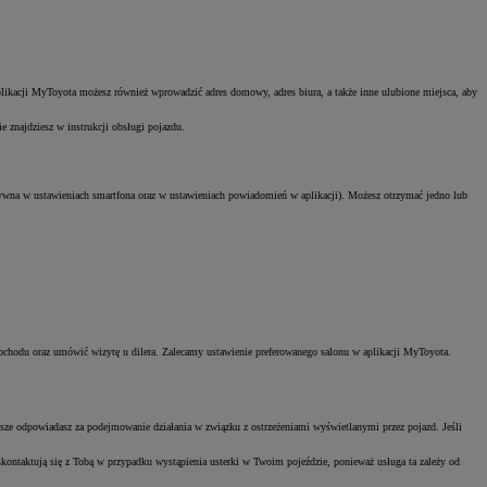
Zad
ikacji MyToyota możesz również wprowadzić adres domowy, adres biura, a także inne ulubione miejsca, aby
C
 znajdziesz w instrukcji obsługi pojazdu.
wna w ustawieniach smartfona oraz w ustawieniach powiadomień w aplikacji). Możesz otrzymać jedno lub
chodu oraz umówić wizytę u dilera. Zalecamy ustawienie preferowanego salonu w aplikacji MyToyota.
Zad
wsze odpowiadasz za podejmowanie działania w związku z ostrzeżeniami wyświetlanymi przez pojazd. Jeśli
C
skontaktują się z Tobą w przypadku wystąpienia usterki w Twoim pojeździe, ponieważ usługa ta zależy od