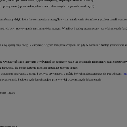
azdu, takimi jak: okna, alarm, sygnał dźwiękowy, klapa bagażnika oraz reflektory.
scu przebywania (np. na niektórych obszarach chronionych i w parkach narodowych).
ia baterią, dzięki której łatwo sprawdzisz szczegółowy stan naładowania akumulatora: poziom baterii w procen
iwiający jazdę wyłącznie na silniku elektrycznym. W aplikacji zasięg prezentowany jest w kilometrach (km)
 najlepszej ceny energii elektrycznej w godzinach poza szczytem lub gdy w domu nie działają jednocześnie żad
z wyszukiwać stacje ładowania i wyświetlać ich szczegóły, takie jak dostępność ładowarek w czasie rzeczywis
 ładowania. Na koniec każdego miesiąca otrzymasz zbiorczą fakturę.
arunkom korzystania z usługi i polityce prywatności, z treścią których możesz zapoznać się pod adresem:
ht
u przetwarzania i zakresu tych danych znajdują się w wyżej wspomnianych dokumentach.
dilera Toyoty.
atłoczenia dróg