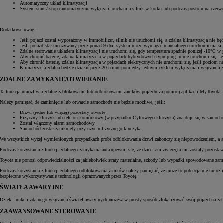
Automatyczny układ klimatyzacji
System start / stop (automatycznie wyłącza i uruchamia silnik w korku lub podczas postoju na czerw
Dodatkowe uwagi:
Jeśli pojazd został wyposażony w immobilizer, silnik nie uruchomi się, a zdalna klimatyzacja nie będ
Jeśli pojazd stał nieużywany przez ponad 9 dni, system może wymagać manualnego uruchomienia siln
Zdalne sterowanie układem klimatyzacji nie uruchomi się, gdy temperatura spadnie poniżej -10°C 
Aby chronić baterię, zdalna klimatyzacja w pojazdach hybrydowych typu plug-in nie uruchomi się, je
Aby chronić baterię, zdalna klimatyzacja w pojazdach elektrycznych nie uruchomi się, jeśli poziom n
Klimatyzacja zdalna będzie działać przez 20 minut pomiędzy jednym cyklem wyłączania i włączania z
ZDALNE ZAMYKANIE/OTWIERANIE
Ta funkcja umożliwia zdalne zablokowanie lub odblokowanie zamków pojazdu za pomocą aplikacji MyToyota.
Należy pamiętać, że zamknięcie lub otwarcie samochodu nie będzie możliwe, jeśli:
Drzwi (jedne lub więcej) pozostały otwarte
Fizyczny kluczyk lub telefon komórkowy (w przypadku Cyfrowego kluczyka) znajduje się w samoch
Został włączony alarm samochodowy
Samochód został zamknięty przy użyciu fizycznego kluczyka
We wszystkich wyżej wymienionych przypadkach próba odblokowania drzwi zakończy się niepowodzeniem, a ap
Podczas korzystania z funkcji zdalnego zamykania auta upewnij się, że dzieci ani zwierzęta nie zostały pozo
Toyota nie ponosi odpowiedzialności za jakiekolwiek straty materialne, szkody lub wypadki spowodowane za
Podczas korzystania z funkcji zdalnego odblokowania zamków należy pamiętać, że może to potencjalnie umożl
bezpieczne wykorzystywanie technologii opracowanych przez Toyotę.
ŚWIATŁA AWARYJNE
Dzięki funkcji zdalnego włączania świateł awaryjnych możesz w prosty sposób zlokalizować swój pojazd na za
ZAAWANSOWANE STEROWANIE