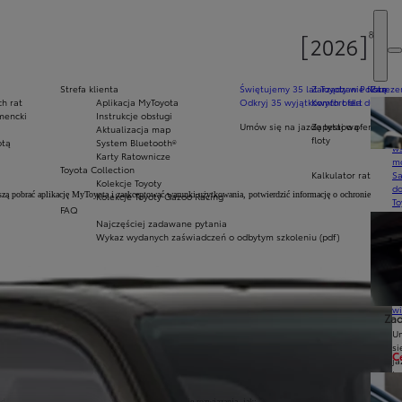
Strefa klienta
Świętujemy 35 lat Toyoty w Polsce
Zarządzanie flotą
Zarezer
h rat
Aplikacja MyToyota
Odkryj 35 wyjątkowych ofert
Komfort dla dużych f
Ak
mencki
Instrukcje obsługi
pr
Umów się na jazdę testową
Zapytaj o ofertę dla 
Aktualizacja map
Ce
floty
otą
System Bluetooth®
ws
Karty Ratownicze
mo
Toyota Collection
Kalkulator rat
S
Kolekcje Toyoty
do
szą pobrać aplikację MyToyota i zaakceptować warunki użytkowania, potwierdzić informację o ochronie
Kolekcje Toyoty Gazoo Racing
To
FAQ
Pr
Najczęściej zadawane pytania
Of
Wykaz wydanych zaświadczeń o odbytym szkoleniu (pdf)
KI
fi
S
u
in
w
Zad
U
si
C
ja
te
dardowych. Aplikacja MyToyota oferuje obecnie takie rozwiązania, jak: