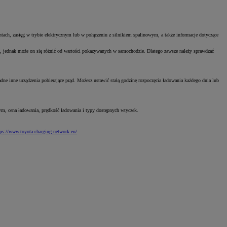
tach, zasięg w trybie elektrycznym lub w połączeniu z silnikiem spalinowym, a także informacje dotyczące
, jednak może on się różnić od wartości pokazywanych w samochodzie. Dlatego zawsze należy sprawdzać
ne inne urządzenia pobierające prąd. Możesz ustawić stałą godzinę rozpoczęcia ładowania każdego dnia lub
tym, cena ładowania, prędkość ładowania i typy dostępnych wtyczek.
tps://www.toyota-charging-network.eu/