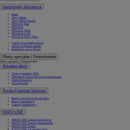
Samochody dostawcze
Hilux
Nowy Hilux
Nowy Hilux Electric
PROACE Max
PROACE
PROACE Verso
Od
117 670 zł
netto
PROACE CITY
PROACE CITY Verso
PROACE CITY
Umów się na jazdę testową
RÓWNIEŻ ELECTRIC
Zobacz wszystkie cenniki
Konfiguruj swoją Toyotę
Oferty specjalne i Finansowanie
Oferty specjalne i Finansowanie
Aktualne oferty
Finał wyprzedaży 2025
Samochody dostawcze Toyota Professional
Oferta biznesowa
Auta używane
Toyota Financial Services
Kredyt niższych rat Toyota Easy
Kredyt standardowy
Leasing standardowy
KINTO ONE
KINTO ONE Leasing niższych rat
KINTO ONE Leasing konsumencki
KINTO ONE Najem
KINTO ONE Zarządzanie flotą