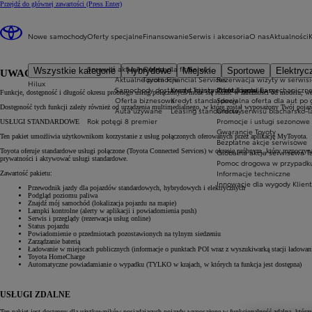
Przejdź do głównej zawartości
(Press Enter)
Nowe samochody
Oferty specjalne
Finansowanie
Serwis i akcesoria
O nas
Aktualności
Sprawdź aktualne oferty
Oferta dla firm
Serwis
Wszystkie kategorie
Hybrydowe
Miejskie
Sportowe
Elektryc
UWAGI OGÓLNE
Aktualne promocje
Toyota Financial Services
Rezerwacja wizyty w serwisi
Hilux
Samochody dostawcze Toyota Professional
Kredyt niższych rat Toyota Easy
Oferta serwisu mechaniczn
Funkcje, dostępność i długość okresu próbnego usług połączonych może się różnić w zależności od modelu, wer
Oferta biznesowa
Kredyt standardowy
Specjalna oferta dla aut po
Dostępność tych funkcji zależy również od urządzenia multimedialnego, w które został wyposażony Twój pojazd
Auta używane
Leasing standardowy
Oferta serwisu blacharsko-l
Rok potęgi 8 premier
Promocje i usługi sezonowe
USŁUGI STANDARDOWE
Gwarancje Toyoty
Ten pakiet umożliwia użytkownikom korzystanie z usług połączonych oferowanych przez aplikację MyToyota.
Bezpłatne akcje serwisowe
Toyota oferuje standardowe usługi połączone (Toyota Connected Services) w okresie próbnym, który rozpoczyn
Globalna akcja serwisowa T
prywatności i aktywować usługi standardowe.
Pomoc drogowa w przypadku a
Informacje techniczne
Zawartość pakietu:
Innowacje dla wygody Klien
Przewodnik jazdy dla pojazdów standardowych, hybrydowych i elektrycznych
Podgląd poziomu paliwa
Znajdź mój samochód (lokalizacja pojazdu na mapie)
Lampki kontrolne (alerty w aplikacji i powiadomienia push)
Serwis i przeglądy (rezerwacja usług online)
Status pojazdu
Powiadomienie o przedmiotach pozostawionych na tylnym siedzeniu
Zarządzanie baterią
Ładowanie w miejscach publicznych (informacje o punktach POI wraz z wyszukiwarką stacji ładowan
Toyota HomeCharge
Automatyczne powiadamianie o wypadku (TYLKO w krajach, w których ta funkcja jest dostępna)
USŁUGI ZDALNE
Ten pakiet jest dostępny dla użytkowników posiadających pojazdy wyposażone w funkcjonalność zdalną, którzy r