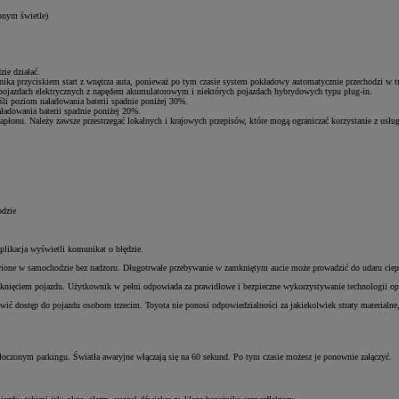
onym świetle)
zie działać.
ika przyciskiem start z wnętrza auta, ponieważ po tym czasie system pokładowy automatycznie przechodzi w tr
w pojazdach elektrycznych z napędem akumulatorowym i niektórych pojazdach hybrydowych typu plug-in.
śli poziom naładowania baterii spadnie poniżej 30%.
aładowania baterii spadnie poniżej 20%.
apłonu. Należy zawsze przestrzegać lokalnych i krajowych przepisów, które mogą ograniczać korzystanie z usłu
odzie
likacja wyświetli komunikat o błędzie.
stawione w samochodzie bez nadzoru. Długotrwałe przebywanie w zamkniętym aucie może prowadzić do udaru ciepl
mknięciem pojazdu. Użytkownik w pełni odpowiada za prawidłowe i bezpieczne wykorzystywanie technologii op
iwić dostęp do pojazdu osobom trzecim. Toyota nie ponosi odpowiedzialności za jakiekolwiek straty materia
tłoczonym parkingu. Światła awaryjne włączają się na 60 sekund. Po tym czasie możesz je ponownie załączyć.