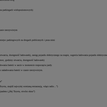
mi (np. na parkingach wielopoziomowych)
cjach
owane w czasie rzeczywistym
 emisji
 wolnych miejsc parkingowych na drogach publicznych i poza nimi
ych
ziny otwarcia, dostępność ładowarek), zasięg pojazdu elektrycznego na mapie, sugestia ładowania pojazdu
czy, moc, godziny otwarcia, dostępność ładowarek)
 naładowania baterii w aucie w momencie rozpoczęcia jazdy.
ziom naładowania baterii w czasie rzeczywistym.
a”
yota, znajdź najwyżej ocenianą restaurację, włącz radio...”)
ojazdem („Hej Toyota, otwórz okno”)