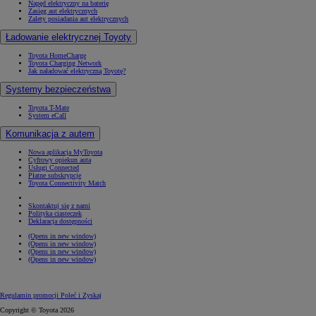
Napęd elektryczny na baterię
Zasięg aut elektrycznych
Zalety posiadania aut elektrycznych
Ładowanie elektrycznej Toyoty
Toyota HomeCharge
Toyota Charging Network
Jak naładować elektryczną Toyotę?
Systemy bezpieczeństwa
Toyota T-Mate
System eCall
Komunikacja z autem
Nowa aplikacja MyToyota
Cyfrowy opiekun auta
Usługi Connected
Płatne subskrypcje
Toyota Connectivity Match
Skontaktuj się z nami
Polityka ciasteczek
Deklaracja dostępności
(Opens in new window)
(Opens in new window)
(Opens in new window)
(Opens in new window)
Regulamin promocji Poleć i Zyskaj
Copyright © Toyota 2026