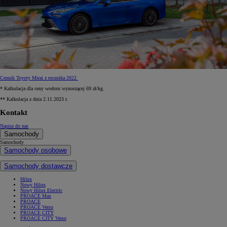
Cennik Toyoty Mirai z rocznika 2022
* Kalkulacja dla ceny wodoru wynoszącej 69 zł/kg.
** Kalkulacja z dnia 2.11.2023 r.
Kontakt
Napisz do nas
Samochody
Samochody
Samochody osobowe
Samochody dostawcze
Hilux
Nowy Hilux
Nowy Hilux Electric
PROACE Max
PROACE
PROACE Verso
PROACE CITY
PROACE CITY Verso