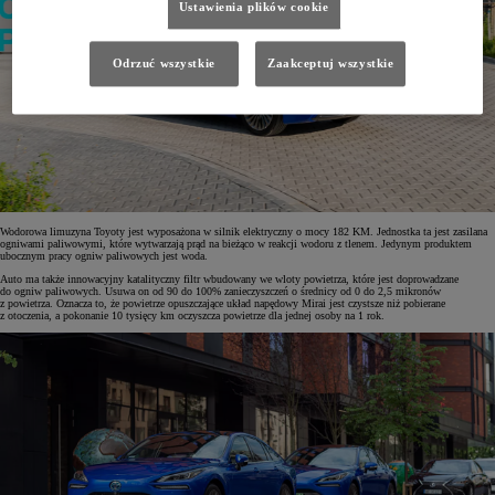
Ustawienia plików cookie
Odrzuć wszystkie
Zaakceptuj wszystkie
Wodorowa limuzyna Toyoty jest wyposażona w silnik elektryczny o mocy 182 KM. Jednostka ta jest zasilana
ogniwami paliwowymi, które wytwarzają prąd na bieżąco w reakcji wodoru z tlenem. Jedynym produktem
ubocznym pracy ogniw paliwowych jest woda.
Auto ma także innowacyjny katalityczny filtr wbudowany we wloty powietrza, które jest doprowadzane
do ogniw paliwowych. Usuwa on od 90 do 100% zanieczyszczeń o średnicy od 0 do 2,5 mikronów
z powietrza. Oznacza to, że powietrze opuszczające układ napędowy Mirai jest czystsze niż pobierane
z otoczenia, a pokonanie 10 tysięcy km oczyszcza powietrze dla jednej osoby na 1 rok.