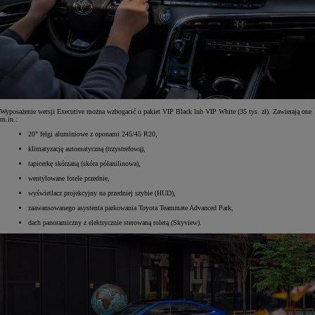
Wyposażenie wersji Executive można wzbogacić o pakiet VIP Black lub VIP White (35 tys. zł). Zawierają one
m.in.:
20" felgi aluminiowe z oponami 245/45 R20,
klimatyzację automatyczną (trzystrefową),
tapicerkę skórzaną (skóra półanilinowa),
wentylowane fotele przednie,
wyświetlacz projekcyjny na przedniej szybie (HUD),
zaawansowanego asystenta parkowania Toyota Teammate Advanced Park,
dach panoramiczny z elektrycznie sterowaną roletą (Skyview).