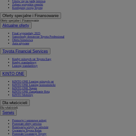
Umów się na jazdę testową
Zobacz wszystkie cenniki
Konfiguruj swoją Toyotę
Oferty specjalne i Finansowanie
Oferty specjalne i Finansowanie
Aktualne oferty
Finał wyprzedaży 2025
Samochody dostawcze Toyota Professional
Oferta biznesowa
Auta używane
Toyota Financial Services
Kredyt niższych rat Toyota Easy
Kredyt standardowy
Leasing standardowy
KINTO ONE
KINTO ONE Leasing niższych rat
KINTO ONE Leasing konsumencki
KINTO ONE Najem
KINTO ONE Zarządzanie flotą
KINTO Mobility
Dla właścicieli
Dla właścicieli
Serwis
Promocje i sezonowe usługi
Pozostałe oferty serwisu
Rezerwacja wizyty w serwisie
Gwarancja Toyota Relax
Pozostałe Gwarancje Toyoty