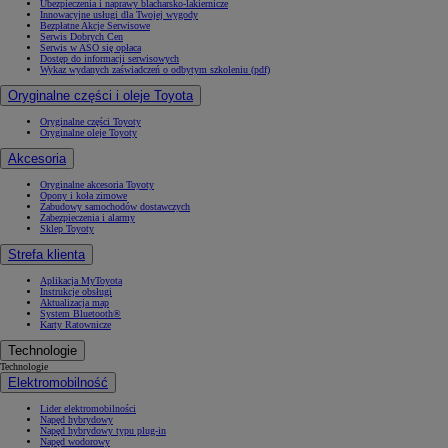
Ubezpieczenia i naprawy blacharsko-lakiernicze
Innowacyjne usługi dla Twojej wygody
Bezpłatne Akcje Serwisowe
Serwis Dobrych Cen
Serwis w ASO się opłaca
Dostęp do informacji serwisowych
Wykaz wydanych zaświadczeń o odbytym szkoleniu (pdf)
Oryginalne części i oleje Toyota
Oryginalne części Toyoty
Oryginalne oleje Toyoty
Akcesoria
Oryginalne akcesoria Toyoty
Opony i koła zimowe
Zabudowy samochodów dostawczych
Zabezpieczenia i alarmy
Sklep Toyoty
Strefa klienta
Aplikacja MyToyota
Instrukcje obsługi
Aktualizacja map
System Bluetooth®
Karty Ratownicze
Technologie
Technologie
Elektromobilność
Lider elektromobilności
Napęd hybrydowy
Napęd hybrydowy typu plug-in
Napęd wodorowy