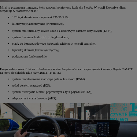
Mirai to przestronna limuzyna, która zapewni komfortową jazdę dla 5 osób. W wersji Executive klient
otrzymuje w standardzie m.in.:
19" felgi aluminiowe z oponami 235/55 R19,
klimatyzację automatyczną (dwustrefową),
system multimedialny Toyota Touc
2 z kolorowym ekranem dotykowym (12,3"),
system Premium Audio JBL z 14 głośnikami,
stację do bezprzewodowego ładowania telefonu w konsoli centralnej,
tapicerkę skórzaną (skóra syntetyczna),
podgrzewane fotele przednie.
Uwagę należy zwrócić też na rozbudowany system bezpieczeństwa i wspomagania kierowcy Toyota T-MATE,
na który się składają takie rozwiązania, jak m.in.:
system monitorowania martwego pola w lusterkach (BSM),
układ detekcji przeszkód (ICS),
system ostrzegania o ruchu poprzecznym z tyłu pojazdu (RCTA),
adaptacyjne światła drogowe (AHS).