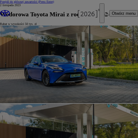
Przejdź do głównej zawartości
(Press Enter)
2 listopada 2023
Wodorowa Toyota Mirai z rocznika 2022
Otwórz menu
Rabat w wysokości 50 tys. zł