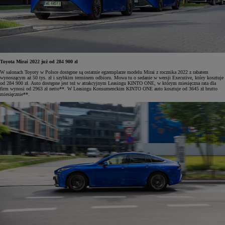
Toyota Mirai 2022 już od 284 900 zł
W salonach Toyoty w Polsce dostępne są ostatnie egzemplarze modelu Mirai z rocznika 2022 z rabatem
wynoszącym aż 50 tys. zł i szybkim terminem odbioru. Mowa tu o sedanie w wersji Executive, który kosztuje
od 284 900 zł. Auto dostępne jest też w atrakcyjnym Leasingu KINTO ONE, w którym miesięczna rata dla
firm wynosi od 2963 zł netto**. W Leasingu Konsumenckim KINTO ONE auto kosztuje od 3645 zł brutto
miesięcznie**.