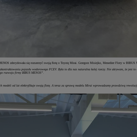
 MENOS zdecydowała się rozszerzyć swoją flotę o Toyotę Mirai. Grzegorz Misiejko, Menedżer Floty w BIBUS M
akontraktowaniu pojazdu wodorowego FCEV. Była to dla nas naturalna kolej rzeczy. Nie ukrywam, że jest to ek
nego rozwoju firmy BIBUS MENOS”.
 modeli od lat elektryfikuje swoją flotę. A teraz za sprawą modelu Mirai wprowadzamy prawdziwą rewolucj