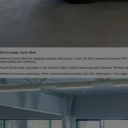
Od
117 670 zł
netto
PROACE CITY
RÓWNIEŻ ELECTRIC
650 km zasięgu Toyoty Mirai
Wodorowa Toyota Mirai jest napędzana silnikiem elektrycznym o mocy 182 KM i momencie obrotowym 300 Nm.
odprowadzana rurą wydechową.
Pojazd Toyoty został wyposażony w trzy zbiorniki wodoru, których zatankowanie pod ciśnieniem 700 barów z
Wodorowa limuzyna z przestronną, dobrze wyposażoną kabiną pomieści pięć osób. Wyposażony w tylny napęd s