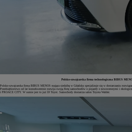
Polsko-szwajcarska firma technologiczna BIBUS MENOS
Polsko-szwajcarska firma BIBUS MENOS mająca siedzibę w Gdańsku specjalizuje się w dostarczaniu rozwiąza
Przedsiębiorstwo od lat konsekwentnie rozwija swoją flotę samochodów o pojazdy z nowoczesnymi i ekologic
i PROACE CITY. W sumie jest to już 59 Toyot. Samochody dostarcza salon Toyota Walder.
Od
197 400 zł
netto
PROACE Max
RÓWNIEŻ ELECTRIC