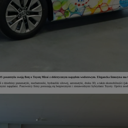
 poszerzyła swoją flotę o Toyotę Mirai z elektrycznym napędem wodorowym. Elegancka limuzyna ma 
ń z dziedziny pneumatyki, mechatroniki, hydrauliki siłowej, automatyki, druku 3D, a także ekomobilności
znymi napędami. Pracownicy firmy poruszają się bezpiecznymi i niezawodnymi hybrydami Toyoty. Oprócz model