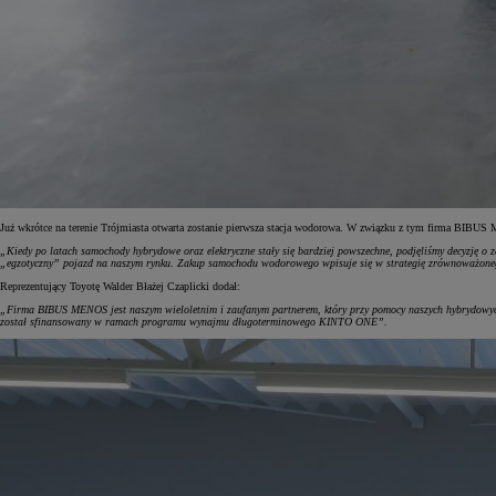
Już wkrótce na terenie Trójmiasta otwarta zostanie pierwsza stacja wodorowa. W związku z tym firma BIBUS
„Kiedy po latach samochody hybrydowe oraz elektryczne stały się bardziej powszechne, podjęliśmy decyzję o z
„egzotyczny” pojazd na naszym rynku. Zakup samochodu wodorowego wpisuje się w strategię zrównoważo
Reprezentujący Toyotę Walder Błażej Czaplicki dodał:
„Firma BIBUS MENOS jest naszym wieloletnim i zaufanym partnerem, który przy pomocy naszych hybrydowych
został sfinansowany w ramach programu wynajmu długoterminowego KINTO ONE”.