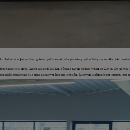
 Jednostka ta jest zasilana ogniwami paliwowymi, które produkują prąd na bieżąco w wyniku reakcji wodor
ajmuje zaledwie 5 minut. Zasięg auta sięga 650 km, a średnie zużycie wodoru wynosi od 0,79 kg/100 km (wg
amochód charakteryzuje się nisko położonym środkiem ciężkości, świetnymi właściwościami jezdnymi oraz atr