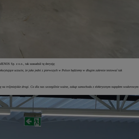
ENOS Sp. z o.o., tak uzasadnił tę decyzję:
scytujące uczucie, że jako jedni z pierwszych w Polsce będziemy w długim zakresie testować tak
ę na trójmiejskie drogi. Co dla nas szczególnie ważne, zakup samochodu z elektrycznym napędem wodorowym