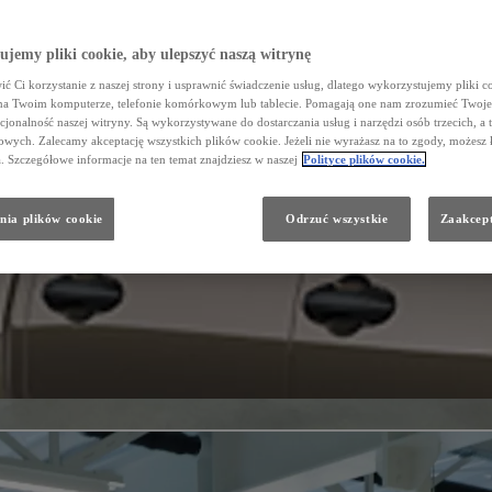
jemy pliki cookie, aby ulepszyć naszą witrynę
ć Ci korzystanie z naszej strony i usprawnić świadczenie usług, dlatego wykorzystujemy pliki co
na Twoim komputerze, telefonie komórkowym lub tablecie. Pomagają one nam zrozumieć Twoje 
cjonalność naszej witryny. Są wykorzystywane do dostarczania usług i narzędzi osób trzecich, a 
wych. Zalecamy akceptację wszystkich plików cookie. Jeżeli nie wyrażasz na to zgody, możesz 
a. Szczegółowe informacje na ten temat znajdziesz w naszej
Polityce plików cookie.
nia plików cookie
Odrzuć wszystkie
Zaakcept