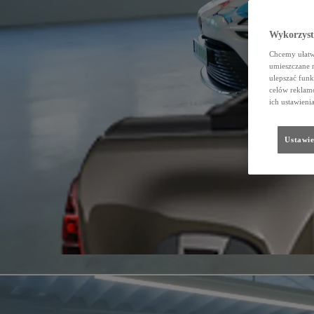
Wykorzystu
Chcemy ułatwi
umieszczane 
ulepszać funk
celów reklamo
ich ustawieni
Ustawie