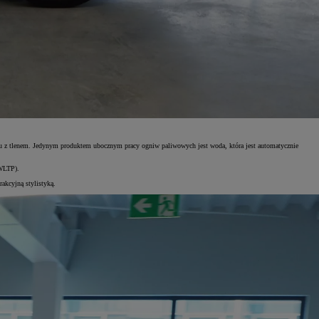
u z tlenem. Jedynym produktem ubocznym pracy ogniw paliwowych jest woda, która jest automatycznie
 WLTP).
akcyjną stylistyką.