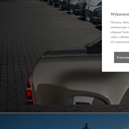
Wykorzystu
Chcemy ułatwi
umieszczane 
ulepszać funk
celów reklamo
ich ustawieni
Ustawie