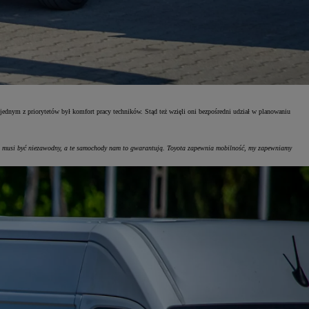
dnym z priorytetów był komfort pracy techników. Stąd też wzięli oni bezpośredni udział w planowaniu
musi być niezawodny, a te samochody nam to gwarantują. Toyota zapewnia mobilność, my zapewniamy