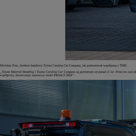
Mirosław Prus, dyrektor handlowy Toyota Carolina Car Company, tak podsumował współpracę z TMH:
„Toyota Material Handling i Toyota Carolina Car Company są partnerami od ponad 11 lat. Przez ten czas 
współpracy, dostarczając najnowszy model PROACE MAX”.