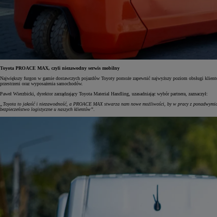
Od
117 670 zł
netto
PROACE CITY
Toyota PROACE MAX, czyli niezawodny serwis mobilny
RÓWNIEŻ ELECTRIC
Największy furgon w gamie dostawczych pojazdów Toyoty pomoże zapewnić najwyższy poziom obsługi klientów,
przestrzeni oraz wyposażenia samochodów.
Paweł Wierzbicki, dyrektor zarządzający Toyota Material Handling, uzasadniając wybór partnera, zaznaczył:
„Toyota to jakość i niezawodność, a PROACE MAX stwarza nam nowe możliwości, by w pracy z ponadwymiar
bezpieczeństwo logistyczne u naszych klientów”.