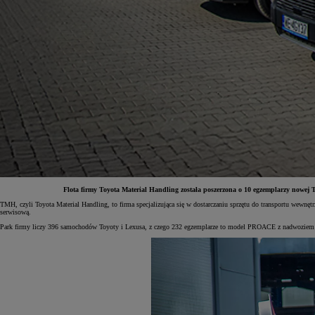
Flota firmy Toyota Material Handling została poszerzona o 10 egzemplarzy nowe
TMH, czyli Toyota Material Handling, to firma specjalizująca się w dostarczaniu sprzętu do transportu wew
serwisową.
Park firmy liczy 396 samochodów Toyoty i Lexusa, z czego 232 egzemplarze to model PROACE z nadwozie
Od
197 400 zł
netto
PROACE Max
RÓWNIEŻ ELECTRIC