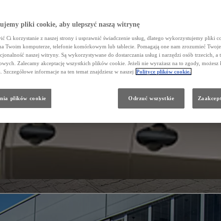
jemy pliki cookie, aby ulepszyć naszą witrynę
ć Ci korzystanie z naszej strony i usprawnić świadczenie usług, dlatego wykorzystujemy pliki co
na Twoim komputerze, telefonie komórkowym lub tablecie. Pomagają one nam zrozumieć Twoje 
cjonalność naszej witryny. Są wykorzystywane do dostarczania usług i narzędzi osób trzecich, a 
wych. Zalecamy akceptację wszystkich plików cookie. Jeżeli nie wyrażasz na to zgody, możesz 
a. Szczegółowe informacje na ten temat znajdziesz w naszej
Polityce plików cookie.
nia plików cookie
Odrzuć wszystkie
Zaakcept