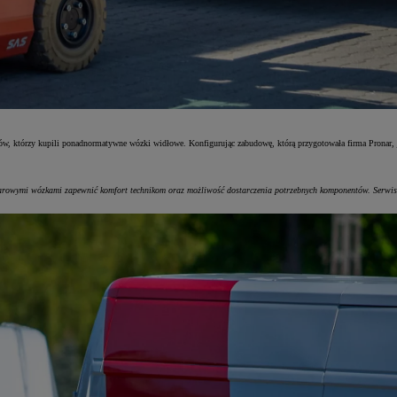
 którzy kupili ponadnormatywne wózki widłowe. Konfigurując zabudowę, którą przygotowała firma Pronar, je
owymi wózkami zapewnić komfort technikom oraz możliwość dostarczenia potrzebnych komponentów. Serwis 