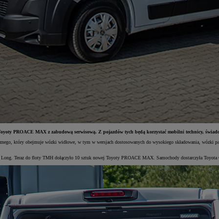
j Toyoty PROACE MAX z zabudową serwisową. Z pojazdów tych będą korzystać mobilni technicy, świad
nętrznego, który obejmuje wózki widłowe, w tym w wersjach dostosowanych do wysokiego składowania, wózki p
m Long. Teraz do floty TMH dołączyło 10 sztuk nowej Toyoty PROACE MAX. Samochody dostarczyła Toyota 