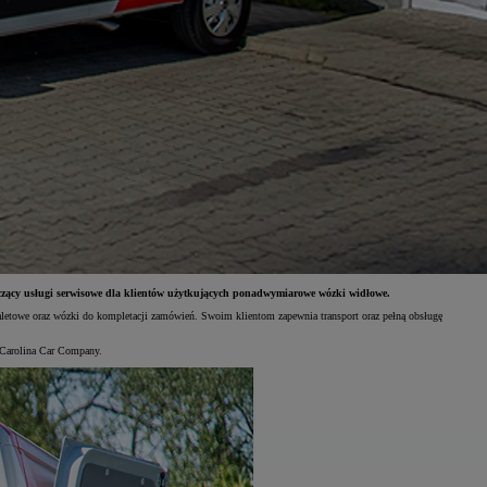
czący usługi serwisowe dla klientów użytkujących ponadwymiarowe wózki widłowe.
aletowe oraz wózki do kompletacji zamówień. Swoim klientom zapewnia transport oraz pełną obsługę
Carolina Car Company.