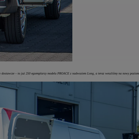
ody dostawcze – to już 250 egzemplarzy modelu PROACE z nadwoziem Long, a teraz weszliśmy na nowy poziom