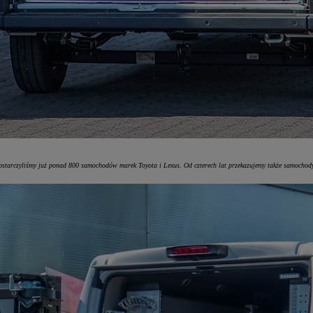
dostarczyliśmy już ponad 800 samochodów marek Toyota i Lexus. Od czterech lat przekazujemy także samoch