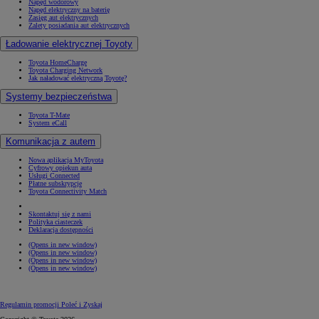
Napęd wodorowy
Napęd elektryczny na baterię
Zasięg aut elektrycznych
Zalety posiadania aut elektrycznych
Ładowanie elektrycznej Toyoty
Toyota HomeCharge
Toyota Charging Network
Jak naładować elektryczną Toyotę?
Systemy bezpieczeństwa
Toyota T-Mate
System eCall
Komunikacja z autem
Nowa aplikacja MyToyota
Cyfrowy opiekun auta
Usługi Connected
Płatne subskrypcje
Toyota Connectivity Match
Skontaktuj się z nami
Polityka ciasteczek
Deklaracja dostępności
(Opens in new window)
(Opens in new window)
(Opens in new window)
(Opens in new window)
Regulamin promocji Poleć i Zyskaj