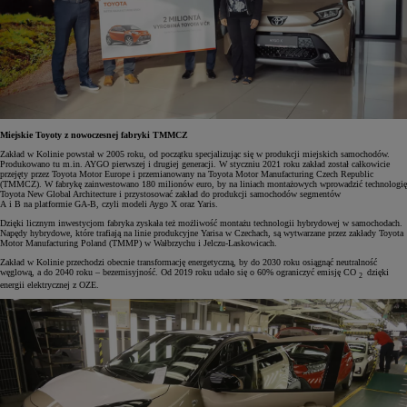
Miejskie Toyoty z nowoczesnej fabryki TMMCZ
Zakład w Kolinie powstał w 2005 roku, od początku specjalizując się w produkcji miejskich samochodów.
Produkowano tu m.in. AYGO pierwszej i drugiej generacji. W styczniu 2021 roku zakład został całkowicie
przejęty przez Toyota Motor Europe i przemianowany na Toyota Motor Manufacturing Czech Republic
(TMMCZ). W fabrykę zainwestowano 180 milionów euro, by na liniach montażowych wprowadzić technologię
Toyota New Global Architecture i przystosować zakład do produkcji samochodów segmentów
A i B na platformie GA-B, czyli modeli Aygo X oraz Yaris.
Dzięki licznym inwestycjom fabryka zyskała też możliwość montażu technologii hybrydowej w samochodach.
Napędy hybrydowe, które trafiają na linie produkcyjne Yarisa w Czechach, są wytwarzane przez zakłady Toyota
Motor Manufacturing Poland (TMMP) w Wałbrzychu i Jelczu-Laskowicach.
Zakład w Kolinie przechodzi obecnie transformację energetyczną, by do 2030 roku osiągnąć neutralność
węglową, a do 2040 roku – bezemisyjność. Od 2019 roku udało się o 60% ograniczyć emisję CO
dzięki
2
energii elektrycznej z OZE.