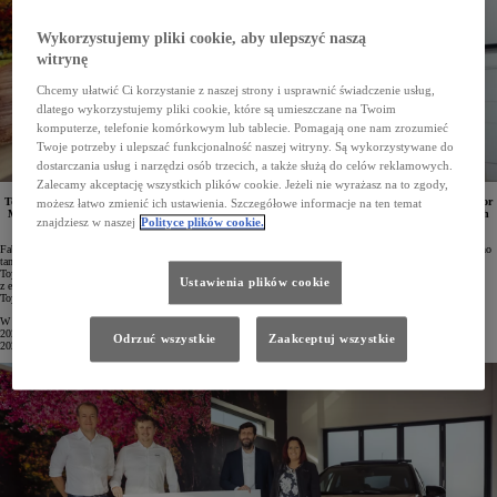
Wykorzystujemy pliki cookie, aby ulepszyć naszą
witrynę
Chcemy ułatwić Ci korzystanie z naszej strony i usprawnić świadczenie usług,
dlatego wykorzystujemy pliki cookie, które są umieszczane na Twoim
komputerze, telefonie komórkowym lub tablecie. Pomagają one nam zrozumieć
Twoje potrzeby i ulepszać funkcjonalność naszej witryny. Są wykorzystywane do
dostarczania usług i narzędzi osób trzecich, a także służą do celów reklamowych.
Zalecamy akceptację wszystkich plików cookie. Jeżeli nie wyrażasz na to zgody,
Toyota Aygo X została dwumilionowym pojazdem marki wyprodukowanym w zakładzie Toyota Motor
możesz łatwo zmienić ich ustawienia. Szczegółowe informacje na ten temat
Manufacturing Czech Republic (TMMCZ) w Kolinie. Fabryka ta specjalizuje się w miejskich autach
znajdziesz w naszej
Polityce plików cookie.
i produkuje także model Yaris.
Fabryka Toyoty w Kolinie swoją działalność rozpoczęła niespełna 20 lat temu. Od tego czasu wyprodukowano
tam już 2 miliony aut marki. Jubileuszowym egzemplarzem, który opuścił linie montażowe zakładu, była
Toyota Aygo X w wersji Executive z dwukolorowym nadwoziem Ginger Beige/Eclipse Black oraz
Ustawienia plików cookie
z elektrycznie otwieranym miejskim dachem. Samochód nowej właścicielce przekazali Pavel Vávra, dyrektor
Toyota Tsusho, oraz Pavel Zákora, szef sprzedaży Toyota CR.
W Kolinie powstają obecnie dwa bestsellerowe miejskie modele – Aygo X oraz Yaris. Od stycznia do lipca
2024 roku fabryka wyprodukowała 141 150 samochodów. To aż o 21,4% więcej niż w analogicznym okresie
Odrzuć wszystkie
Zaakceptuj wszystkie
2023 roku.