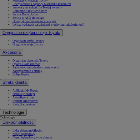
Pozostałe Gwarancje Toyoty
Ubezpieczenia i naprawy blacharsko-lakiernicze
Innowacyjne usługi dla Twojej wygody
Bezpłatne Akcje Serwisowe
Serwis Dobrych Cen
Serwis w ASO się opłaca
Dostęp do informacji serwisowych
Wykaz wydanych zaświadczeń o odbytym szkoleniu (pdf)
Oryginalne części i oleje Toyota
Oryginalne części Toyoty
Oryginalne oleje Toyoty
Akcesoria
Oryginalne akcesoria Toyoty
Opony i koła zimowe
Zabudowy samochodów dostawczych
Zabezpieczenia i alarmy
Sklep Toyoty
Strefa klienta
Aplikacja MyToyota
Instrukcje obsługi
Aktualizacja map
System Bluetooth®
Karty Ratownicze
Technologie
Technologie
Elektromobilność
Lider elektromobilności
Napęd hybrydowy
Napęd hybrydowy typu plug-in