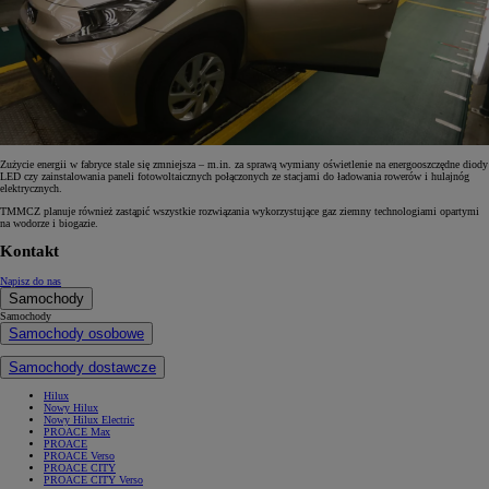
Zużycie energii w fabryce stale się zmniejsza – m.in. za sprawą wymiany oświetlenie na energooszczędne diody
LED czy zainstalowania paneli fotowoltaicznych połączonych ze stacjami do ładowania rowerów i hulajnóg
elektrycznych.
TMMCZ planuje również zastąpić wszystkie rozwiązania wykorzystujące gaz ziemny technologiami opartymi
na wodorze i biogazie.
Kontakt
Napisz do nas
Samochody
Samochody
Samochody osobowe
Samochody dostawcze
Hilux
Nowy Hilux
Nowy Hilux Electric
PROACE Max
PROACE
PROACE Verso
PROACE CITY
PROACE CITY Verso