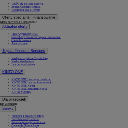
Umów się na jazdę testową
Zobacz wszystkie cenniki
Konfiguruj swoją Toyotę
Oferty specjalne i Finansowanie
Oferty specjalne i Finansowanie
Aktualne oferty
Finał wyprzedaży 2025
Samochody dostawcze Toyota Professional
Oferta biznesowa
Auta używane
Toyota Financial Services
Kredyt niższych rat Toyota Easy
Kredyt standardowy
Leasing standardowy
KINTO ONE
KINTO ONE Leasing niższych rat
KINTO ONE Leasing konsumencki
KINTO ONE Najem
KINTO ONE Zarządzanie flotą
KINTO Mobility
Dla właścicieli
Dla właścicieli
Serwis
Promocje i sezonowe usługi
Pozostałe oferty serwisu
Rezerwacja wizyty w serwisie
Gwarancja Toyota Relax