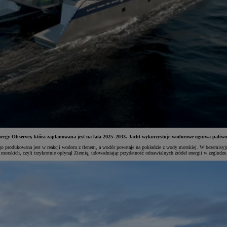
rgy Observer, która zaplanowana jest na lata 2025–2033. Jacht wykorzystuje wodorowe ogniwa paliwo
nego produkowana jest w reakcji wodoru z tlenem, a wodór powstaje na pokładzie z wody morskiej. W bezemis
 morskich, czyli trzykrotnie opłynął Ziemię, udowadniając przydatność odnawialnych źródeł energii w żegludze