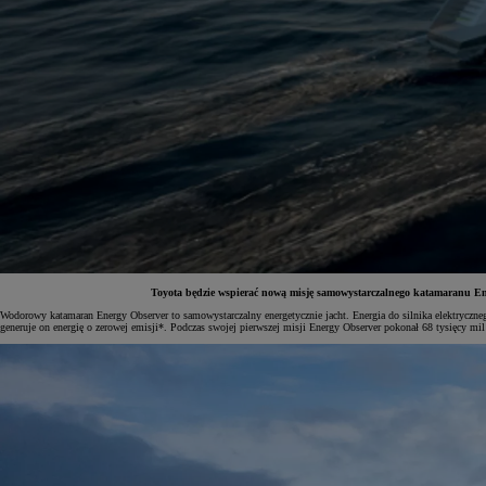
Toyota będzie wspierać nową misję samowystarczalnego katamaranu Ene
Wodorowy katamaran Energy Observer to samowystarczalny energetycznie jacht. Energia do silnika elektrycz
generuje on energię o zerowej emisji*. Podczas swojej pierwszej misji Energy Observer pokonał 68 tysięcy mil
Od
197 400 zł
netto
PROACE Max
RÓWNIEŻ ELECTRIC