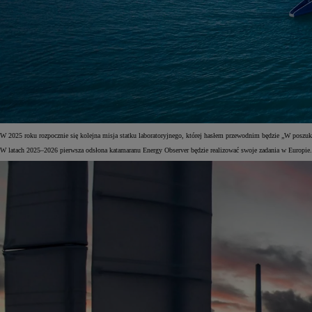
W 2025 roku rozpocznie się kolejna misja statku laboratoryjnego, której hasłem przewodnim będzie „W poszuk
W latach 2025–2026 pierwsza odsłona katamaranu Energy Observer będzie realizować swoje zadania w Europie