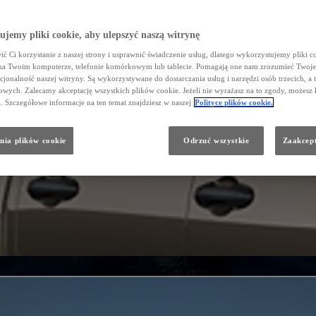
jemy pliki cookie, aby ulepszyć naszą witrynę
ć Ci korzystanie z naszej strony i usprawnić świadczenie usług, dlatego wykorzystujemy pliki co
na Twoim komputerze, telefonie komórkowym lub tablecie. Pomagają one nam zrozumieć Twoje 
cjonalność naszej witryny. Są wykorzystywane do dostarczania usług i narzędzi osób trzecich, a 
wych. Zalecamy akceptację wszystkich plików cookie. Jeżeli nie wyrażasz na to zgody, możesz 
a. Szczegółowe informacje na ten temat znajdziesz w naszej
Polityce plików cookie.
nia plików cookie
Odrzuć wszystkie
Zaakcept