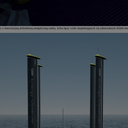
z innowacyjną architekturą energetyczną statku, która łączy wiele uzupełniających się odnawialnych źródeł ene