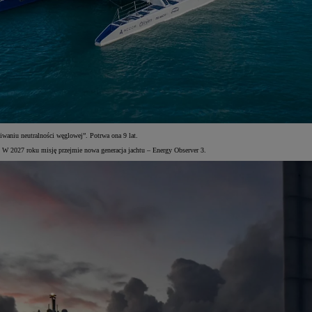
iwaniu neutralności węglowej”. Potrwa ona 9 lat.
. W 2027 roku misję przejmie nowa generacja jachtu – Energy Observer 3.