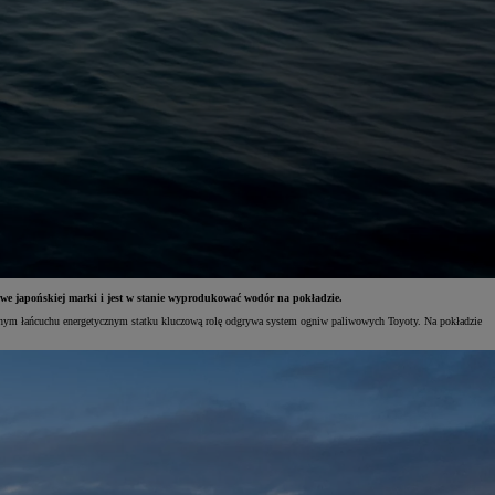
we japońskiej marki i jest w stanie wyprodukować wodór na pokładzie.
yjnym łańcuchu energetycznym statku kluczową rolę odgrywa system ogniw paliwowych Toyoty. Na pokładzie
.