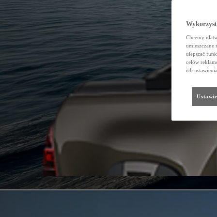
Wykorzystu
Chcemy ułatwi
umieszczane 
ulepszać funk
celów reklamo
ich ustawieni
Ustawie