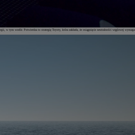
rgii, w tym wodór. Potwierdza to strategię Toyoty, która zakłada, że osiągnięcie neutralności węglowej wymaga