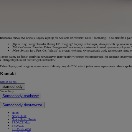
Badawczo-rozwojowe zespoły Toyoty zajmują się wieloma dziedzinami nauki i technologii. Oto niektóre z pat
„Optimizing Energy Transfer During EV Charging” dotyczy technologii, która pozwoli optymalnie zar
„Vehicle Control Based on Driver Engagement” zawiera opis systemów i metod opracowanych przez T
„Water System for a Fuel Cell Vehicle” to system wtórnego wykorzystania wody generowanej przez
Toyota należy do ścisłej czołówki największych innowatorów w branży motoryzacyjnej. Jej globalne inwestycje
i inteligentnych miast oraz nowych materiałów.
Celem Toyoty jest osiągnięcie neutralności klimatycznej do 2050 roku i jednoczesne zapewnienie całemu społ
Kontakt
Napisz do nas
Samochody
Samochody
Samochody osobowe
Samochody dostawcze
Hilux
Nowy Hilux
Nowy Hilux Electric
PROACE Max
PROACE
PROACE Verso