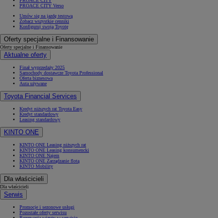
PROACE CITY
PROACE CITY Verso
Umów się na jazdę testową
Zobacz wszystkie cenniki
Konfiguruj swoją Toyotę
Oferty specjalne i Finansowanie
Oferty specjalne i Finansowanie
Aktualne oferty
Finał wyprzedaży 2025
Samochody dostawcze Toyota Professional
Oferta biznesowa
Auta używane
Toyota Financial Services
Kredyt niższych rat Toyota Easy
Kredyt standardowy
Leasing standardowy
KINTO ONE
KINTO ONE Leasing niższych rat
KINTO ONE Leasing konsumencki
KINTO ONE Najem
KINTO ONE Zarządzanie flotą
KINTO Mobility
Dla właścicieli
Dla właścicieli
Serwis
Promocje i sezonowe usługi
Pozostałe oferty serwisu
Rezerwacja wizyty w serwisie