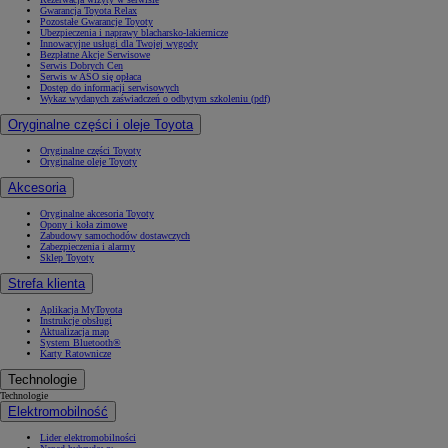
Gwarancja Toyota Relax
Pozostałe Gwarancje Toyoty
Ubezpieczenia i naprawy blacharsko-lakiernicze
Innowacyjne usługi dla Twojej wygody
Bezpłatne Akcje Serwisowe
Serwis Dobrych Cen
Serwis w ASO się opłaca
Dostęp do informacji serwisowych
Wykaz wydanych zaświadczeń o odbytym szkoleniu (pdf)
Od
117 670 zł
netto
Oryginalne części i oleje Toyota
PROACE CITY
RÓWNIEŻ ELECTRIC
Oryginalne części Toyoty
Oryginalne oleje Toyoty
Akcesoria
Oryginalne akcesoria Toyoty
Opony i koła zimowe
Zabudowy samochodów dostawczych
Zabezpieczenia i alarmy
Sklep Toyoty
Strefa klienta
Aplikacja MyToyota
Instrukcje obsługi
Aktualizacja map
System Bluetooth®
Karty Ratownicze
Technologie
Technologie
Elektromobilność
Lider elektromobilności