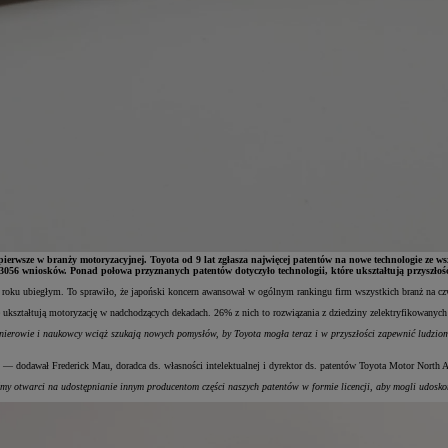
 i pierwsze w branży motoryzacyjnej. Toyota od 9 lat zgłasza najwięcej patentów na nowe technologie 
056 wniosków. Ponad połowa przyznanych patentów dotyczyło technologii, które ukształtują przyszłość
oku ubiegłym. To sprawiło, że japoński koncern awansował w ogólnym rankingu firm wszystkich branż na czwa
ukształtują motoryzację w nadchodzących dekadach. 26% z nich to rozwiązania z dziedziny zelektryfikowanych p
nżynierowie i naukowcy wciąż szukają nowych pomysłów, by Toyota mogła teraz i w przyszłości zapewnić ludzio
— dodawał Frederick Mau, doradca ds. własności intelektualnej i dyrektor ds. patentów Toyota Motor North 
steśmy otwarci na udostępnianie innym producentom części naszych patentów w formie licencji, aby mogli udos