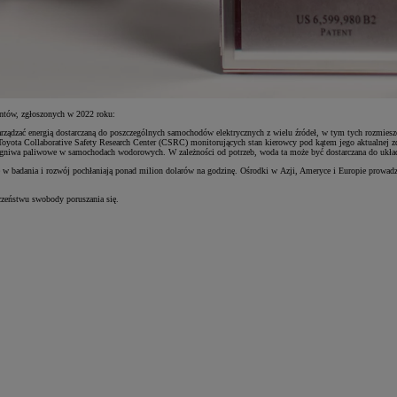
entów, zgłoszonych w 2022 roku:
ządzać energią dostarczaną do poszczególnych samochodów elektrycznych z wielu źródeł, w tym tych rozmieszcz
oyota Collaborative Safety Research Center (CSRC) monitorujących stan kierowcy pod kątem jego aktualnej 
 ogniwa paliwowe w samochodach wodorowych. W zależności od potrzeb, woda ta może być dostarczana do ukł
 w badania i rozwój pochłaniają ponad milion dolarów na godzinę. Ośrodki w Azji, Ameryce i Europie prowadzą
eczeństwu swobody poruszania się.