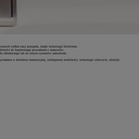
onych wzdłuż trasy przejazdu, dzięki technologii blockchain.
zdolności do bezpiecznego prowadzenia i manewrów.
adu chłodniczego lub do innych systemów samochodu.
 badania w dziedzinie bezemisyjnej, inteligentnej mobilności, technologii cyfrowych, robotyki