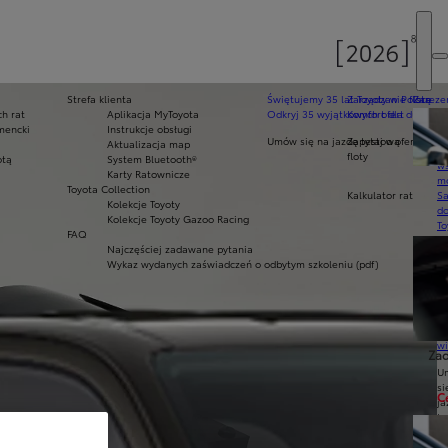
Strefa klienta
Świętujemy 35 lat Toyoty w Polsce
Zarządzanie flotą
Zarezer
h rat
Aplikacja MyToyota
Odkryj 35 wyjątkowych ofert
Komfort dla dużych f
Ak
mencki
Instrukcje obsługi
pr
Umów się na jazdę testową
Zapytaj o ofertę dla 
Aktualizacja map
Ce
floty
otą
System Bluetooth®
ws
Karty Ratownicze
mo
Toyota Collection
Kalkulator rat
S
Kolekcje Toyoty
do
Kolekcje Toyoty Gazoo Racing
To
FAQ
Pr
Najczęściej zadawane pytania
Of
Wykaz wydanych zaświadczeń o odbytym szkoleniu (pdf)
KI
fi
S
u
in
w
Zad
U
si
C
ja
te