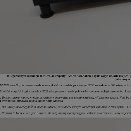
W tegorocznym rankingu Intellectual Property Owners Association Toyota zajęła czwarte miejsce
patentowym 3
W 2022 roku Toyota zarejestrowała w amerykańskim urzędzie patentowym 3056 wniosków, o 303 więcej niż w r
Spośród wszystkich zgłoszonych w 2022 roku patentów prawie połowa dotyczyła technologii przyszłości, które 
Od
197 400 zł
netto
„Toyota systematycznie zwiększa inwestycje w innowacje, aby przyspieszyć elektryfikację transportu. Nasi i
i dyrektor ds. prawnych Toyota Motor North America.
PROACE Max
„Dla Toyoty innowacyjność to klucz do sukcesu, co widać w naszych corocznych wynikach w rankingach IPO”
RÓWNIEŻ ELECTRIC
„Przynosi to korzyści nie tylko Toyocie, ale całej branży motoryzacyjnej i całemu społeczeństwu. Zawsze je