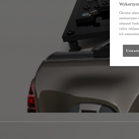
Wykorzystu
Chcemy ułatwi
umieszczane 
ulepszać funk
celów reklamo
ich ustawieni
Ustawie