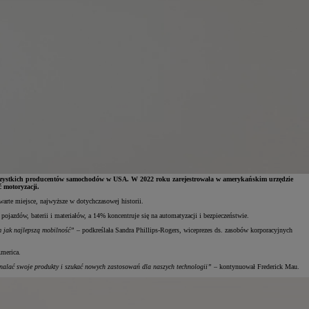
ze wszystkich producentów samochodów w USA. W 2022 roku zarejestrowała w amerykańskim urzędzie
 motoryzacji.
rte miejsce, najwyższe w dotychczasowej historii.
ojazdów, baterii i materiałów, a 14% koncentruje się na automatyzacji i bezpieczeństwie.
m jak najlepszą mobilność”
– podkreślała Sandra Phillips-Rogers, wiceprezes ds. zasobów korporacyjnych
America.
konalać swoje produkty i szukać nowych zastosowań dla naszych technologii”
– kontynuował Frederick Mau.