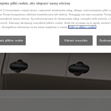
jemy pliki cookie, aby ulepszyć naszą witrynę
ć Ci korzystanie z naszej strony i usprawnić świadczenie usług, dlatego wykorzystujemy pliki co
na Twoim komputerze, telefonie komórkowym lub tablecie. Pomagają one nam zrozumieć Twoje 
cjonalność naszej witryny. Są wykorzystywane do dostarczania usług i narzędzi osób trzecich, a 
wych. Zalecamy akceptację wszystkich plików cookie. Jeżeli nie wyrażasz na to zgody, możesz 
a. Szczegółowe informacje na ten temat znajdziesz w naszej
Polityce plików cookie.
nia plików cookie
Odrzuć wszystkie
Zaakcept