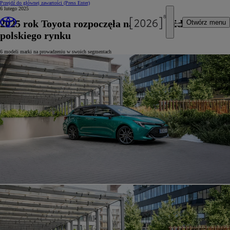
Przejdź do głównej zawartości
(Press Enter)
6 lutego 2025
2025 rok Toyota rozpoczęła na pozycji lidera
Otwórz menu
polskiego rynku
6 modeli marki na prowadzeniu w swoich segmentach