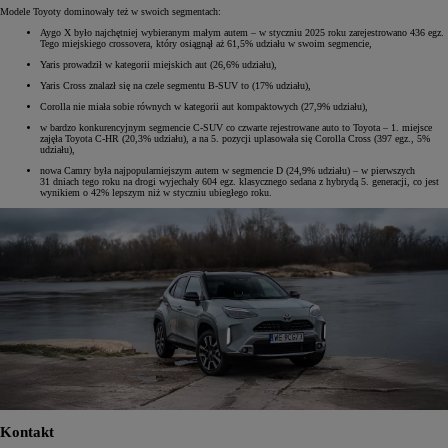
Modele Toyoty dominowały też w swoich segmentach:
Aygo X było najchętniej wybieranym małym autem – w styczniu 2025 roku zarejestrowano 436 egz.
Tego miejskiego crossovera, który osiągnął aż 61,5% udziału w swoim segmencie,
Yaris prowadził w kategorii miejskich aut (26,6% udziału),
Yaris Cross znalazł się na czele segmentu B-SUV to (17% udziału),
Corolla nie miała sobie równych w kategorii aut kompaktowych (27,9% udziału),
w bardzo konkurencyjnym segmencie C-SUV co czwarte rejestrowane auto to Toyota – 1. miejsce
zajęła Toyota C-HR (20,3% udziału), a na 5. pozycji uplasowała się Corolla Cross (397 egz., 5%
udziału),
nowa Camry była najpopularniejszym autem w segmencie D (24,9% udziału) – w pierwszych
31 dniach tego roku na drogi wyjechały 604 egz. klasycznego sedana z hybrydą 5. generacji, co jest
wynikiem o 42% lepszym niż w styczniu ubiegłego roku.
Kontakt