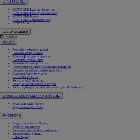
KINTO ONE
KINTO ONE Leasing niższych rat
KINTO ONE Leasing konsumencki
KINTO ONE Najem
KINTO ONE Zarządzanie flotą
KINTO Mobility
Dla właścicieli
Dla właścicieli
Serwis
Promocje i sezonowe usługi
Pozostałe oferty serwisu
Rezerwacja wizyty w serwisie
Gwarancja Toyota Relax
Pozostałe Gwarancje Toyoty
Ubezpieczenia i naprawy blacharsko-lakiernicze
Innowacyjne usługi dla Twojej wygody
Bezpłatne Akcje Serwisowe
Serwis Dobrych Cen
Serwis w ASO się opłaca
Dostęp do informacji serwisowych
Wykaz wydanych zaświadczeń o odbytym szkoleniu (pdf)
Oryginalne części i oleje Toyota
Oryginalne części Toyoty
Oryginalne oleje Toyoty
Akcesoria
Oryginalne akcesoria Toyoty
Opony i koła zimowe
Zabudowy samochodów dostawczych
Zabezpieczenia i alarmy
Sklep Toyoty