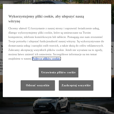
Wykorzystujemy pliki cookie, aby ulepszyć naszą
witrynę
Chcemy ułatwić Ci korzystanie z naszej strony i usprawnić świadczenie usług,
dlatego wykorzystujemy pliki cookie, które są umieszczane na Twoim
komputerze, telefonie komórkowym lub tablecie. Pomagają one nam zrozumieć
Twoje potrzeby i ulepszać funkcjonalność naszej witryny. Są wykorzystywane do
dostarczania usług i narzędzi osób trzecich, a także służą do celów reklamowych.
W styczniu 2025 roku w Polsce zarejestrowano 9796 osobowych i dostawczych aut Toyoty. Marka była
numerem jeden zarówno wśród firm, jak i klientów indywidualnych. W 10 najpopularniejszych aut
Zalecamy akceptację wszystkich plików cookie. Jeżeli nie wyrażasz na to zgody,
stycznia znalazło się aż 5 modeli Toyoty, a najchętniej wybieranym samochodem była Corolla. Aygo X,
możesz łatwo zmienić ich ustawienia. Szczegółowe informacje na ten temat
Yaris, Yaris Cross, Corolla, Toyota C-HR i Camry zajęły czołowe pozycje w swoich segmentach.
znajdziesz w naszej
Polityce plików cookie.
Toyota po raz kolejny potwierdziła swoją dominującą pozycję na polskim rynku. W styczniu 2025 roku
z salonów wyjechało 9796 osobowych i dostawczych samochodów tej marki (więcej niż w przypadku dwóch
kolejnych konkurentów łącznie). Udział Toyoty w rynku wyniósł 19,9%. Japońska marka cieszyła się
największą popularnością zarówno wśród firm, jak i klientów indywidualnych. Przedsiębiorstwa zarejestrowały
w pierwszych 31 dniach roku 6498 aut, a osoby prywatne – 3298.
Ustawienia plików cookie
Odrzuć wszystkie
Zaakceptuj wszystkie