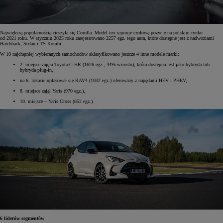
Największą popularnością cieszyła się Corolla. Model ten zajmuje czołową pozycję na polskim rynku
od 2021 roku. W styczniu 2025 roku zarejestrowano 2257 egz. tego auta, które dostępne jest z nadwoziami
Hatchback, Sedan i TS Kombi.
W 10 najchętniej wybieranych samochodów sklasyfikowano jeszcze 4 inne modele marki:
2. miejsce zajęła Toyota C-HR (1626 egz., 44% wzrostu), która dostępna jest jako hybryda lub
hybryda plug-in,
na 6. lokacie uplasował się RAV4 (1032 egz.) oferowany z napędami HEV i PHEV,
8. miejsce zajął Yaris (970 egz.),
10. miejsce – Yaris Cross (852 egz.).
6 liderów segmentów