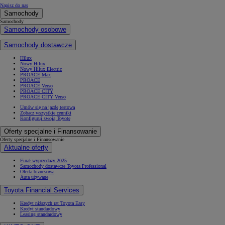
Napisz do nas
Samochody
Samochody
Samochody osobowe
Samochody dostawcze
Hilux
Nowy Hilux
Nowy Hilux Electric
PROACE Max
PROACE
PROACE Verso
PROACE CITY
PROACE CITY Verso
Umów się na jazdę testową
Zobacz wszystkie cenniki
Konfiguruj swoją Toyotę
Oferty specjalne i Finansowanie
Oferty specjalne i Finansowanie
Aktualne oferty
Finał wyprzedaży 2025
Samochody dostawcze Toyota Professional
Oferta biznesowa
Auta używane
Toyota Financial Services
Kredyt niższych rat Toyota Easy
Kredyt standardowy
Leasing standardowy