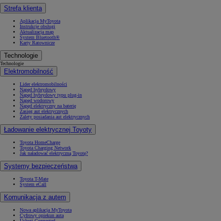
Strefa klienta
Aplikacja MyToyota
Instrukcje obsługi
Aktualizacja map
System Bluetooth®
Karty Ratownicze
Technologie
Technologie
Elektromobilność
Lider elektromobilności
Napęd hybrydowy
Napęd hybrydowy typu plug-in
Napęd wodorowy
Napęd elektryczny na baterię
Zasięg aut elektrycznych
Zalety posiadania aut elektrycznych
Ładowanie elektrycznej Toyoty
Toyota HomeCharge
Toyota Charging Network
Jak naładować elektryczną Toyotę?
Systemy bezpieczeństwa
Toyota T-Mate
System eCall
Komunikacja z autem
Nowa aplikacja MyToyota
Cyfrowy opiekun auta
Usługi Connected