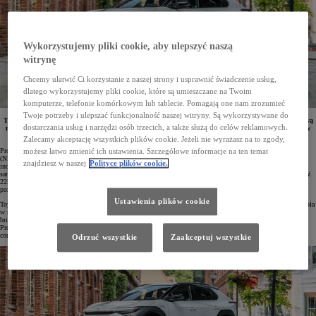
Wykorzystujemy pliki cookie, aby ulepszyć naszą
witrynę
Chcemy ułatwić Ci korzystanie z naszej strony i usprawnić świadczenie usług,
dlatego wykorzystujemy pliki cookie, które są umieszczane na Twoim
komputerze, telefonie komórkowym lub tablecie. Pomagają one nam zrozumieć
Twoje potrzeby i ulepszać funkcjonalność naszej witryny. Są wykorzystywane do
Toyoty bZ4X z rocznika 2024 wciąż czekają na klientów w specjalnej cenie wyprzedażowej. Za sprawą
dostarczania usług i narzędzi osób trzecich, a także służą do celów reklamowych.
maksymalnej dopłaty z nowego rządowego programu NaszEauto wspierającego nabywców pojazdów
elektrycznych cenę bazową tego elektrycznego SUV-a można obniżyć nawet do 128 900 zł.
Zalecamy akceptację wszystkich plików cookie. Jeżeli nie wyrażasz na to zgody,
Program NaszEauto powstał z inicjatywy Narodowego Funduszu Ochrony Środowiska i Gospodarki Wodnej
możesz łatwo zmienić ich ustawienia. Szczegółowe informacje na ten temat
(NFOŚiGW) oraz Ministerstwa Klimatu i Środowiska (MKiŚ). Jest on skierowany do klientów
znajdziesz w naszej
Polityce plików cookie.
indywidualnych oraz jednoosobowych działalności gospodarczych (JDG) i ma ułatwiać zakup lub leasing
samochodów bezemisyjnych. Dotacja może sięgnąć 40 000 zł, przy czym auto nie może kosztować więcej niż
225 000 zł netto. Dzięki temu wszystkie warianty modelu bZ4X, niezależnie od wybranego napędu czy
poziomu wyposażenia, kwalifikują się do programu.
Ustawienia plików cookie
Toyota bZ4X dostępna jest w wersji przednionapędowej generującej 204 KM oraz z napędem na wszystkie koła
w systemie XMODE o mocy 218 KM. Zamontowany akumulator litowo-jonowy o pojemności 71,4 kWh
brutto/64 kWh netto objęty jest standardową 8-letnią gwarancją fabryczną lub do 160 000 km przebiegu.
Program Extended Battery Care wydłuża ochronę do 10 lat lub miliona kilometrów, wymagając jedynie
corocznej kontroli baterii.
Odrzuć wszystkie
Zaakceptuj wszystkie