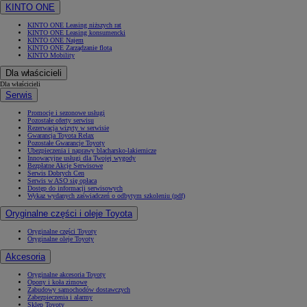
KINTO ONE
KINTO ONE Leasing niższych rat
KINTO ONE Leasing konsumencki
KINTO ONE Najem
KINTO ONE Zarządzanie flotą
KINTO Mobility
Dla właścicieli
Dla właścicieli
Serwis
Promocje i sezonowe usługi
Pozostałe oferty serwisu
Rezerwacja wizyty w serwisie
Gwarancja Toyota Relax
Pozostałe Gwarancje Toyoty
Ubezpieczenia i naprawy blacharsko-lakiernicze
Innowacyjne usługi dla Twojej wygody
Bezpłatne Akcje Serwisowe
Serwis Dobrych Cen
Serwis w ASO się opłaca
Dostęp do informacji serwisowych
Wykaz wydanych zaświadczeń o odbytym szkoleniu (pdf)
Oryginalne części i oleje Toyota
Oryginalne części Toyoty
Oryginalne oleje Toyoty
Akcesoria
Oryginalne akcesoria Toyoty
Opony i koła zimowe
Zabudowy samochodów dostawczych
Zabezpieczenia i alarmy
Sklep Toyoty