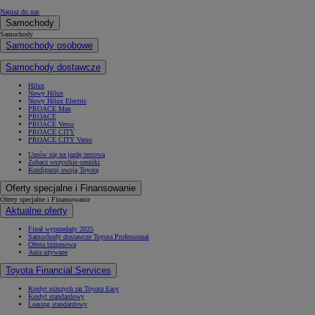
Napisz do nas
Samochody
Samochody
Samochody osobowe
Samochody dostawcze
Hilux
Nowy Hilux
Nowy Hilux Electric
PROACE Max
PROACE
PROACE Verso
PROACE CITY
PROACE CITY Verso
Umów się na jazdę testową
Zobacz wszystkie cenniki
Konfiguruj swoją Toyotę
Oferty specjalne i Finansowanie
Oferty specjalne i Finansowanie
Aktualne oferty
Finał wyprzedaży 2025
Samochody dostawcze Toyota Professional
Oferta biznesowa
Auta używane
Toyota Financial Services
Kredyt niższych rat Toyota Easy
Kredyt standardowy
Leasing standardowy