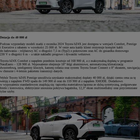
Dotacja do 40 000 zł
Podczas wyprzedaży modeli marki z rocznika 2024 Toyota bZ4X jest dostępna w wersjach Comfort, Prestige
i Executive z rabatem w wysokości 25 000 zł. W cenie auta każdy klient otrzymuje komplet kabli
do ładowania – trójfazowy AC o długości 7,5 m (Typ2) z pokrowcem oraz AC do gniazdka domowego
230 V o długości 6 m – a także nakładki progowe i dywaniki welurowe.
Toyota bZ4X Comfort z napędem przednim kosztuje od 168 900 zł, a z maksymalną dopłatą w programie
NaszEauto – 128 900 zł. Wyposażenie obejmuje 18” felgi aluminiowe, automatyczną klimatyzację
dwustrefową, inteligentny kluczyk, kamerę cofania oraz system Toyota Smart Connect z 8” ekranem, nawigacją
w chmurze i 4-letnim pakietem transmisji danych.
Wybór Toyoty bZ4X Prestige umożliwia uzyskanie maksymalnej dopłaty 40 000 zł, dzięki czemu cena za tę
wersję z napędem FWD spada do 149 900 zł oraz do 159 900 zł z napędem XMODE. Dodatkowo
w wyposażeniu standardowym znajdują się: tapicerka materiałowa łączona ze skórą syntetyczną, podgrzewane
fotele i kierownica, elektrycznie unoszona pokrywa bagażnika, 12,3” ekran multimedialny oraz przyciemniane
tylne szyby.