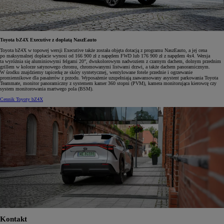
Toyota bZ4X Executive z dopłatą NaszEauto
Toyota bZ4X w topowej wersji Executive także została objęta dotacją z programu NaszEauto, a jej cena
po maksymalnej dopłacie wynosi od 166 900 zł z napędem FWD lub 176 900 zł z napędem 4x4. Wersja
ta wyróżnia się aluminiowymi felgami 20”, dwukolorowym nadwoziem z czarnym dachem, dolnym przednim
grillem w kolorze satynowego chromu, chromowanymi listwami drzwi, a także dachem panoramicznym.
W środku znajdziemy tapicerkę ze skóry syntetycznej, wentylowane fotele przednie i ogrzewanie
promiennikowe dla pasażerów z przodu. Wyposażenie uzupełniają zaawansowany asystent parkowania Toyota
Teammate, monitor panoramiczny z systemem kamer 360 stopni (PVM), kamera monitorująca kierowcę czy
system monitorowania martwego pola (BSM).
Cennik Toyoty bZ4X
Kontakt