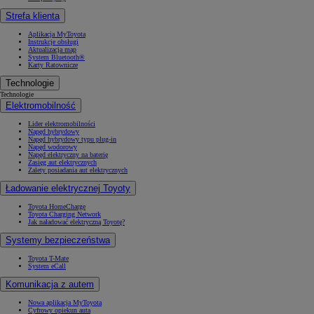
Strefa klienta
Aplikacja MyToyota
Instrukcje obsługi
Aktualizacja map
System Bluetooth®
Karty Ratownicze
Technologie
Technologie
Elektromobilność
Lider elektromobilności
Napęd hybrydowy
Napęd hybrydowy typu plug-in
Napęd wodorowy
Napęd elektryczny na baterię
Zasięg aut elektrycznych
Zalety posiadania aut elektrycznych
Ładowanie elektrycznej Toyoty
Toyota HomeCharge
Toyota Charging Network
Jak naładować elektryczną Toyotę?
Systemy bezpieczeństwa
Toyota T-Mate
System eCall
Komunikacja z autem
Nowa aplikacja MyToyota
Cyfrowy opiekun auta