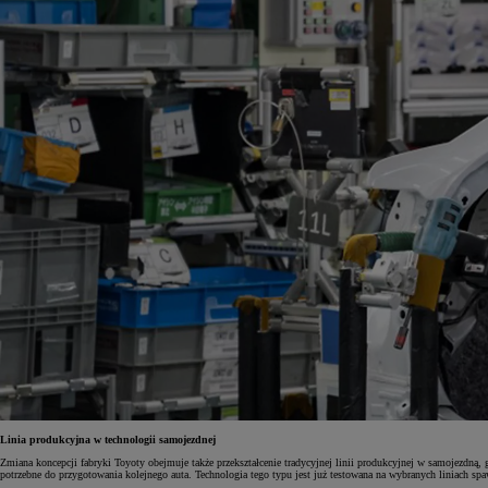
Linia produkcyjna w technologii samojezdnej
Zmiana koncepcji fabryki Toyoty obejmuje także przekształcenie tradycyjnej linii produkcyjnej w samojezdn
potrzebne do przygotowania kolejnego auta. Technologia tego typu jest już testowana na wybranych liniach s