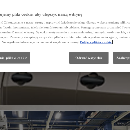
jemy pliki cookie, aby ulepszyć naszą witrynę
ć Ci korzystanie z naszej strony i usprawnić świadczenie usług, dlatego wykorzystujemy pliki co
na Twoim komputerze, telefonie komórkowym lub tablecie. Pomagają one nam zrozumieć Twoje 
cjonalność naszej witryny. Są wykorzystywane do dostarczania usług i narzędzi osób trzecich, a 
wych. Zalecamy akceptację wszystkich plików cookie. Jeżeli nie wyrażasz na to zgody, możesz 
a. Szczegółowe informacje na ten temat znajdziesz w naszej
Polityce plików cookie.
nia plików cookie
Odrzuć wszystkie
Zaakcept