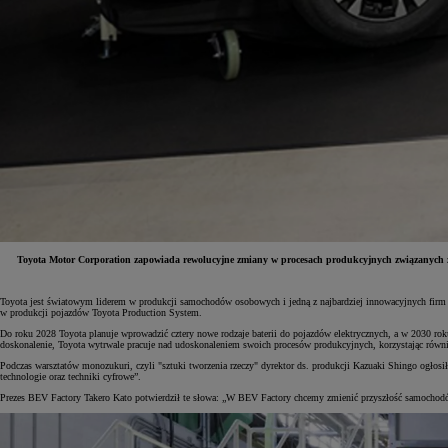
Toyota Motor Corporation zapowiada rewolucyjne zmiany w procesach produkcyjnych związanych z
Toyota jest światowym liderem w produkcji samochodów osobowych i jedną z najbardziej innowacyjnych firm 
w produkcji pojazdów Toyota Production System.
Od
197 400 zł
netto
Do roku 2028 Toyota planuje wprowadzić cztery nowe rodzaje baterii do pojazdów elektrycznych, a w 2030 r
doskonalenie, Toyota wytrwale pracuje nad udoskonaleniem swoich procesów produkcyjnych, korzystając rów
PROACE Max
Podczas warsztatów monozukuri, czyli "sztuki tworzenia rzeczy" dyrektor ds. produkcji Kazuaki Shingo ogłos
technologie oraz techniki cyfrowe”.
RÓWNIEŻ ELECTRIC
Prezes BEV Factory Takero Kato potwierdził te słowa: „W BEV Factory chcemy zmienić przyszłość samochodów