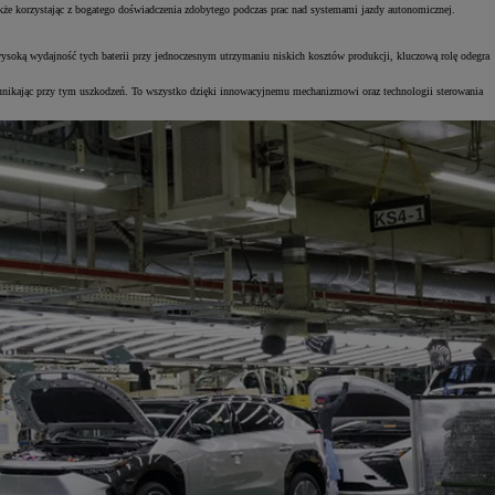
akże korzystając z bogatego doświadczenia zdobytego podczas prac nad systemami jazdy autonomicznej.
ysoką wydajność tych baterii przy jednoczesnym utrzymaniu niskich kosztów produkcji, kluczową rolę odegra
 unikając przy tym uszkodzeń. To wszystko dzięki innowacyjnemu mechanizmowi oraz technologii sterowania