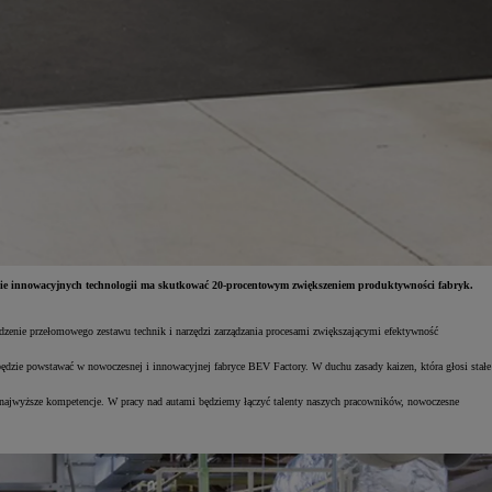
nie innowacyjnych technologii ma skutkować 20-procentowym zwiększeniem produktywności fabryk.
zenie przełomowego zestawu technik i narzędzi zarządzania procesami zwiększającymi efektywność
dzie powstawać w nowoczesnej i innowacyjnej fabryce BEV Factory. W duchu zasady kaizen, która głosi stałe
e najwyższe kompetencje. W pracy nad autami będziemy łączyć talenty naszych pracowników, nowoczesne