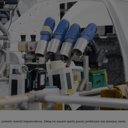
i systemów kontroli bezprzewodowej. Zabieg ten znacznie uprości procesy produkcyjne oraz zmniejszy zasoby