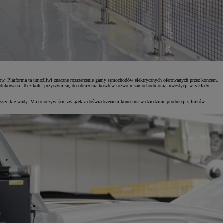
ntów. Platforma ta umożliwi znaczne rozszerzenie gamy samochodów elektrycznych oferowanych przez koncern.
edukowana. To z kolei przyczyni się do obniżenia kosztów rozwoju samochodu oraz inwestycji w zakłady
wszelkie wady. Ma to oczywiście związek z doświadczeniem koncernu w dziedzinie produkcji silników,