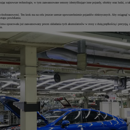
ując najnowsze technologie, w tym zaawansowane sensory identyfikujące inne pojazdy, obiekty oraz ludzi, a t
-fosforanowymi. Ten krok ma na celu jeszcze szersze upowszechnienie pojazdów elektrycznych. Aby osiągnąć w
 etapu powlekania.
Firma opracowała już zaawansowany proces układania tych akumulatorów w stosy z dużą prędkością i precyzją,
in.