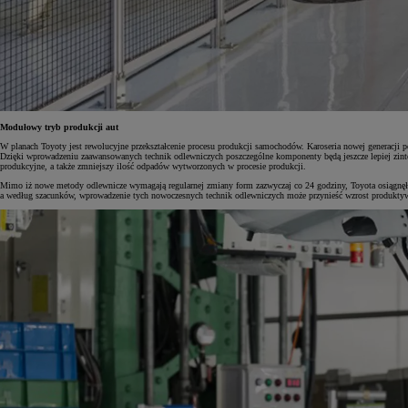
Modułowy tryb produkcji aut
W planach Toyoty jest rewolucyjne przekształcenie procesu produkcji samochodów. Karoseria nowej generacji 
Dzięki wprowadzeniu zaawansowanych technik odlewniczych poszczególne komponenty będą jeszcze lepiej zinte
produkcyjne, a także zmniejszy ilość odpadów wytworzonych w procesie produkcji.
Mimo iż nowe metody odlewnicze wymagają regularnej zmiany form zazwyczaj co 24 godziny, Toyota osiągnęła 
a według szacunków, wprowadzenie tych nowoczesnych technik odlewniczych może przynieść wzrost produkty