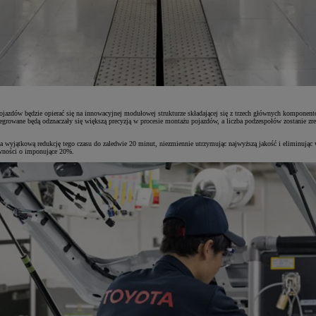
pojazdów będzie opierać się na innowacyjnej modułowej strukturze składającej się z trzech głównych kompone
growane będą odznaczały się większą precyzją w procesie montażu pojazdów, a liczba podzespołów zostanie zr
wyjątkową redukcję tego czasu do zaledwie 20 minut, niezmiennie utrzymując najwyższą jakość i eliminując 
wności o imponujące 20%.