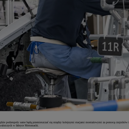
ą, gdzie podzespoły same będą przemieszczać się między kolejnymi stacjami montażowymi za pomocą czujników 
pawalniczych w fabryce Motomachi.