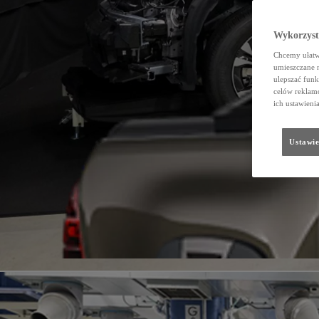
Wykorzystu
Chcemy ułatwi
umieszczane 
ulepszać funk
celów reklamo
ich ustawieni
Ustawie