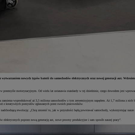
 wytwarzaniem nowych typów baterii do samochodów elektrycznych oraz nowej generacji aut. Wdroże
w przemyśle motoryzacyjnym. Od wielu lat ustanawia standardy w tej dziedzinie, czego dowodem jest wprowad
oku zamierza wyprodukować aż 3,5 miliona samochodów z tym zeroemisyjnym napędem. Aż 1,7 miliona z nich bę
nież z kreatywnych pomysłów zgłaszanych przez swoich pracowników.
ił nadchodzącą rewolucję: „Chcę zmienić to, jak w przyszłości będą powstawać samochody, wykorzystując nasz
 elektrycznych poprzez nową generację aut, nowe procesy produkcyjne i sam sposób naszej pracy”.