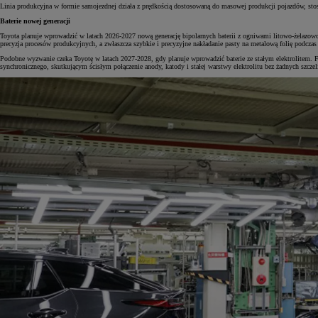
Linia produkcyjna w formie samojezdnej działa z prędkością dostosowaną do masowej produkcji pojazdów, stos
Baterie nowej generacji
Toyota planuje wprowadzić w latach 2026-2027 nową generację bipolarnych baterii z ogniwami litowo-żelazowo
precyzja procesów produkcyjnych, a zwłaszcza szybkie i precyzyjne nakładanie pasty na metalową folię podczas
Podobne wyzwanie czeka Toyotę w latach 2027-2028, gdy planuje wprowadzić baterie ze stałym elektrolitem. 
synchronicznego, skutkującym ścisłym połączenie anody, katody i stałej warstwy elektrolitu bez żadnych szczel
Od
117 670 zł
netto
PROACE CITY
RÓWNIEŻ ELECTRIC