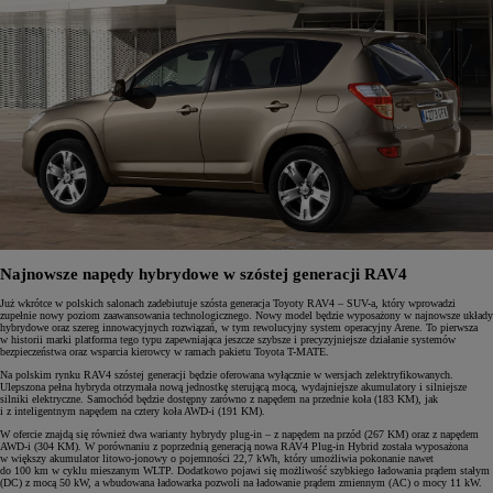
Najnowsze napędy hybrydowe w szóstej generacji RAV4
Już wkrótce w polskich salonach zadebiutuje szósta generacja Toyoty RAV4 – SUV-a, który wprowadzi
zupełnie nowy poziom zaawansowania technologicznego. Nowy model będzie wyposażony w najnowsze układy
hybrydowe oraz szereg innowacyjnych rozwiązań, w tym rewolucyjny system operacyjny Arene. To pierwsza
w historii marki platforma tego typu zapewniająca jeszcze szybsze i precyzyjniejsze działanie systemów
bezpieczeństwa oraz wsparcia kierowcy w ramach pakietu Toyota T-MATE.
Na polskim rynku RAV4 szóstej generacji będzie oferowana wyłącznie w wersjach zelektryfikowanych.
Ulepszona pełna hybryda otrzymała nową jednostkę sterującą mocą, wydajniejsze akumulatory i silniejsze
silniki elektryczne. Samochód będzie dostępny zarówno z napędem na przednie koła (183 KM), jak
i z inteligentnym napędem na cztery koła AWD-i (191 KM).
W ofercie znajdą się również dwa warianty hybrydy plug-in – z napędem na przód (267 KM) oraz z napędem
AWD-i (304 KM). W porównaniu z poprzednią generacją nowa RAV4 Plug-in Hybrid została wyposażona
w większy akumulator litowo-jonowy o pojemności 22,7 kWh, który umożliwia pokonanie nawet
do 100 km w cyklu mieszanym WLTP. Dodatkowo pojawi się możliwość szybkiego ładowania prądem stałym
(DC) z mocą 50 kW, a wbudowana ładowarka pozwoli na ładowanie prądem zmiennym (AC) o mocy 11 kW.