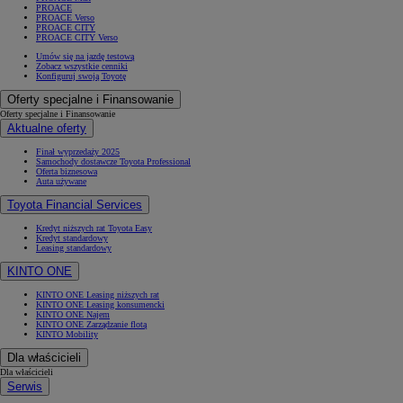
PROACE
PROACE Verso
PROACE CITY
PROACE CITY Verso
Umów się na jazdę testową
Zobacz wszystkie cenniki
Konfiguruj swoją Toyotę
Oferty specjalne i Finansowanie
Oferty specjalne i Finansowanie
Aktualne oferty
Finał wyprzedaży 2025
Samochody dostawcze Toyota Professional
Oferta biznesowa
Auta używane
Toyota Financial Services
Kredyt niższych rat Toyota Easy
Kredyt standardowy
Leasing standardowy
KINTO ONE
KINTO ONE Leasing niższych rat
KINTO ONE Leasing konsumencki
KINTO ONE Najem
KINTO ONE Zarządzanie flotą
KINTO Mobility
Dla właścicieli
Dla właścicieli
Serwis