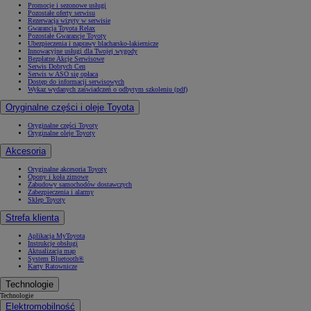
Promocje i sezonowe usługi
Pozostałe oferty serwisu
Rezerwacja wizyty w serwisie
Gwarancja Toyota Relax
Pozostałe Gwarancje Toyoty
Ubezpieczenia i naprawy blacharsko-lakiernicze
Innowacyjne usługi dla Twojej wygody
Bezpłatne Akcje Serwisowe
Serwis Dobrych Cen
Serwis w ASO się opłaca
Dostęp do informacji serwisowych
Wykaz wydanych zaświadczeń o odbytym szkoleniu (pdf)
Oryginalne części i oleje Toyota
Oryginalne części Toyoty
Oryginalne oleje Toyoty
Akcesoria
Oryginalne akcesoria Toyoty
Opony i koła zimowe
Zabudowy samochodów dostawczych
Zabezpieczenia i alarmy
Sklep Toyoty
Strefa klienta
Aplikacja MyToyota
Instrukcje obsługi
Aktualizacja map
System Bluetooth®
Karty Ratownicze
Technologie
Technologie
Elektromobilność