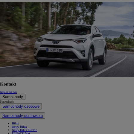
Kontakt
Napisz do nas
Samochody
Samochody
Samochody osobowe
Samochody dostawcze
Hilux
Nowy Hilux
Nowy Hilux Electric
PROACE Max