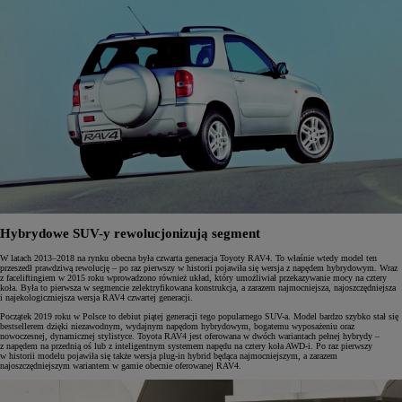
Hybrydowe SUV-y rewolucjonizują segment
W latach 2013–2018 na rynku obecna była czwarta generacja Toyoty RAV4. To właśnie wtedy model ten
przeszedł prawdziwą rewolucję – po raz pierwszy w historii pojawiła się wersja z napędem hybrydowym. Wraz
z faceliftingiem w 2015 roku wprowadzono również układ, który umożliwiał przekazywanie mocy na cztery
koła. Była to pierwsza w segmencie zelektryfikowana konstrukcja, a zarazem najmocniejsza, najoszczędniejsza
i najekologiczniejsza wersja RAV4 czwartej generacji.
Początek 2019 roku w Polsce to debiut piątej generacji tego popularnego SUV-a. Model bardzo szybko stał się
bestsellerem dzięki niezawodnym, wydajnym napędom hybrydowym, bogatemu wyposażeniu oraz
nowoczesnej, dynamicznej stylistyce. Toyota RAV4 jest oferowana w dwóch wariantach pełnej hybrydy –
z napędem na przednią oś lub z inteligentnym systemem napędu na cztery koła AWD-i. Po raz pierwszy
w historii modelu pojawiła się także wersja plug-in hybrid będąca najmocniejszym, a zarazem
najoszczędniejszym wariantem w gamie obecnie oferowanej RAV4.