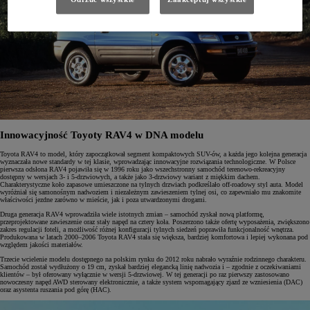
Innowacyjność Toyoty RAV4 w DNA modelu
Toyota RAV4 to model, który zapoczątkował segment kompaktowych SUV-ów, a każda jego kolejna generacja
wyznaczała nowe standardy w tej klasie, wprowadzając innowacyjne rozwiązania technologiczne. W Polsce
pierwsza odsłona RAV4 pojawiła się w 1996 roku jako wszechstronny samochód terenowo-rekreacyjny
dostępny w wersjach 3- i 5-drzwiowych, a także jako 3-drzwiowy wariant z miękkim dachem.
Charakterystyczne koło zapasowe umieszczone na tylnych drzwiach podkreślało off-roadowy styl auta. Model
wyróżniał się samonośnym nadwoziem i niezależnym zawieszeniem tylnej osi, co zapewniało mu znakomite
właściwości jezdne zarówno w mieście, jak i poza utwardzonymi drogami.
Druga generacja RAV4 wprowadziła wiele istotnych zmian – samochód zyskał nową platformę,
przeprojektowane zawieszenie oraz stały napęd na cztery koła. Poszerzono także ofertę wyposażenia, zwiększono
zakres regulacji foteli, a możliwość różnej konfiguracji tylnych siedzeń poprawiła funkcjonalność wnętrza.
Produkowana w latach 2000–2006 Toyota RAV4 stała się większa, bardziej komfortowa i lepiej wykonana pod
względem jakości materiałów.
Trzecie wcielenie modelu dostępnego na polskim rynku do 2012 roku nabrało wyraźnie rodzinnego charakteru.
Samochód został wydłużony o 19 cm, zyskał bardziej elegancką linię nadwozia i – zgodnie z oczekiwaniami
klientów – był oferowany wyłącznie w wersji 5-drzwiowej. W tej generacji po raz pierwszy zastosowano
nowoczesny napęd AWD sterowany elektronicznie, a także system wspomagający zjazd ze wzniesienia (DAC)
oraz asystenta ruszania pod górę (HAC).