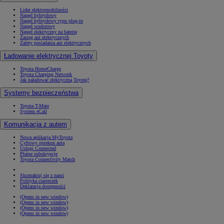
Lider elektromobilności
Napęd hybrydowy
Napęd hybrydowy typu plug-in
Napęd wodorowy
Napęd elektryczny na baterię
Zasięg aut elektrycznych
Zalety posiadania aut elektrycznych
Ładowanie elektrycznej Toyoty
Toyota HomeCharge
Toyota Charging Network
Jak naładować elektryczną Toyotę?
Systemy bezpieczeństwa
Toyota T-Mate
System eCall
Komunikacja z autem
Nowa aplikacja MyToyota
Cyfrowy opiekun auta
Usługi Connected
Płatne subskrypcje
Toyota Connectivity Match
Skontaktuj się z nami
Polityka ciasteczek
Deklaracja dostępności
(Opens in new window)
(Opens in new window)
(Opens in new window)
(Opens in new window)