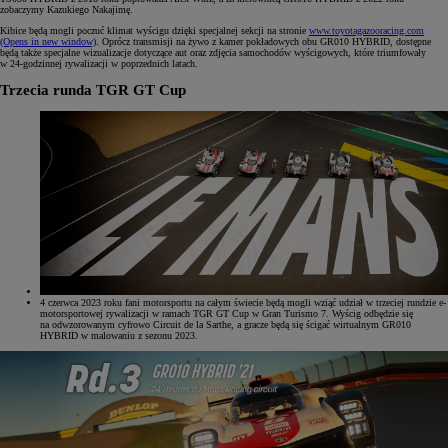
zobaczymy Kazukiego Nakajimę.
Kibice będą mogli poczuć klimat wyścigu dzięki specjalnej sekcji na stronie
www.toyotagazooracing.com
(Opens in new window)
. Oprócz transmisji na żywo z kamer pokładowych obu GR010 HYBRID, dostępne
będą także specjalne wizualizacje dotyczące aut oraz zdjęcia samochodów wyścigowych, które triumfowały
w 24-godzinnej rywalizacji w poprzednich latach.
Trzecia runda TGR GT Cup
4 czerwca 2023 roku fani motorsportu na całym świecie będą mogli wziąć udział w trzeciej rundzie e-
motorsportowej rywalizacji w ramach TGR GT Cup w Gran Turismo 7. Wyścig odbędzie się
na odwzorowanym cyfrowo Circuit de la Sarthe, a gracze będą się ścigać wirtualnym GR010
HYBRID w malowaniu z sezonu 2023.