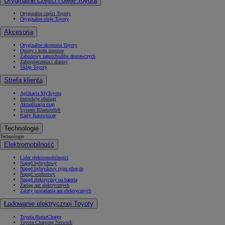
Oryginalne części i oleje Toyota
Oryginalne części Toyoty
Oryginalne oleje Toyoty
Akcesoria
Oryginalne akcesoria Toyoty
Opony i koła zimowe
Zabudowy samochodów dostawczych
Zabezpieczenia i alarmy
Sklep Toyoty
Strefa klienta
Aplikacja MyToyota
Instrukcje obsługi
Aktualizacja map
System Bluetooth®
Karty Ratownicze
Technologie
Technologie
Elektromobilność
Lider elektromobilności
Napęd hybrydowy
Napęd hybrydowy typu plug-in
Napęd wodorowy
Napęd elektryczny na baterię
Zasięg aut elektrycznych
Zalety posiadania aut elektrycznych
Ładowanie elektrycznej Toyoty
Toyota HomeCharge
Toyota Charging Network