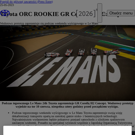
Przejdź do głównej zawartości
(Press Enter)
25-05-2023
Toyota ORC ROOKIE GR Corolla H2 Concept
Otwórz menu
Wodorowy prototyp zaprezentuje się podczas weekendu wyścigowego w Le Mans
Podczas tegorocznego Le Mans 24h Toyota zaprezentuje GR Corollę H2 Concept. Wodorowy prototyp
wyjedzie na tor 10 czerwca, niespełna cztery godziny przed początkiem wyścigu.
Podczas tegorocznego weekendu wyścigowego w Le Mans Toyota zaprezentuje swoją wizję
dekarbonizacji transportu opartą na szerokiej gamie nisko- i bezemisyjnych technologii.
Najważniejszym wydarzeniem będzie pokazowy przejazd samochodu z silnikiem spalinowym
zasilanym wodorem. Ponadto na specjalnej wystawie wspólnie z Japońską Organizacją Turystyczną
oraz Mazda Motor Corporation Toyota pokaże szereg swoich technologii, które pomagają zredukować
zużycie energii i emisji CO2 w Japonii w ramach dążenia do neutralności klimatycznej.