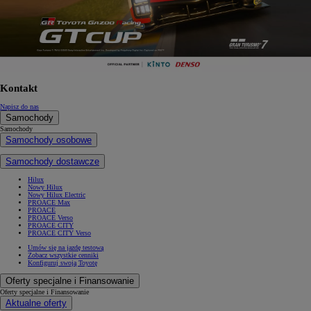
Kontakt
Napisz do nas
Samochody
Samochody
Samochody osobowe
Samochody dostawcze
Hilux
Nowy Hilux
Nowy Hilux Electric
PROACE Max
PROACE
PROACE Verso
PROACE CITY
PROACE CITY Verso
Umów się na jazdę testową
Zobacz wszystkie cenniki
Konfiguruj swoją Toyotę
Oferty specjalne i Finansowanie
Oferty specjalne i Finansowanie
Aktualne oferty