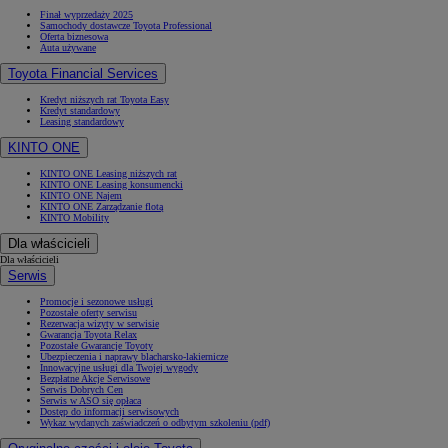
Finał wyprzedaży 2025
Samochody dostawcze Toyota Professional
Oferta biznesowa
Auta używane
Toyota Financial Services
Kredyt niższych rat Toyota Easy
Kredyt standardowy
Leasing standardowy
KINTO ONE
KINTO ONE Leasing niższych rat
KINTO ONE Leasing konsumencki
KINTO ONE Najem
KINTO ONE Zarządzanie flotą
KINTO Mobility
Dla właścicieli
Dla właścicieli
Serwis
Promocje i sezonowe usługi
Pozostałe oferty serwisu
Rezerwacja wizyty w serwisie
Gwarancja Toyota Relax
Pozostałe Gwarancje Toyoty
Ubezpieczenia i naprawy blacharsko-lakiernicze
Innowacyjne usługi dla Twojej wygody
Bezpłatne Akcje Serwisowe
Serwis Dobrych Cen
Serwis w ASO się opłaca
Dostęp do informacji serwisowych
Wykaz wydanych zaświadczeń o odbytym szkoleniu (pdf)