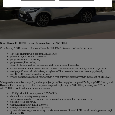
Nowa Toyota C-HR 2.0 Hybrid Dynamic Force od 153 500 zł
Cenę Toyoty C-HR w wersji Style obniżono do 153 500 zł. Auto w standardzie ma m.in.:
18" felgi aluminiowe z oponami 225/55 R18,
przednie i tylne czujniki parkowania,
podgrzewane fotele przednie,
podgrzewaną kierownicę,
stację do bezprzewodowego ładowania telefonu w konsoli centralnej,
system multimedialny Toyota Smart Connect
z kolorowym ekranem dotykowym (12,3" HD),
nawigację Connected z dodatkowym trybem offline i 4-letnią darmową transmisją danych,
port USB-C w drugim rzędzie siedzeń,
system ostrzegania o ruchu poprzecznym z tyłu pojazdu z automatycznym hamowaniem (RCTAB).
W wyprzedaży rocznika wersja Style dostępna jest już tylko z napędem na przód.Za Toyotę C-HR 2.0 Hybrid
Dynamic Force w wersji Executive z napędem na przód zapłacimy od 164 300 zł, a z napędem AWD-i –
od 174 100 zł. W tej odmianie kupujący zyskuje:
19" felgi aluminiowe z oponami 225/50 R19,
dach w kolorze fortepianowej czerni,
wykończenie przedniego grilla i tylnego zderzaka w kolorze fortepianowej czerni,
przednie fotele sportowe,
elektryczną regulację fotela kierowcy,
elektrycznie unoszone drzwi bagażnika,
system dodatkowego nastrojowego oświetlenia wnętrza diodami LED z możliwością personalizacji
(listwa LED),