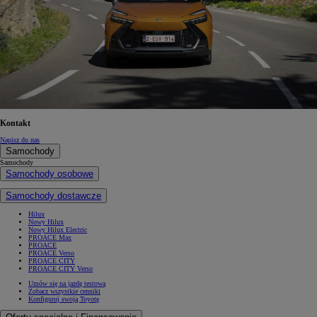
Kontakt
Napisz do nas
Samochody
Samochody
Samochody osobowe
Samochody dostawcze
Hilux
Nowy Hilux
Nowy Hilux Electric
PROACE Max
PROACE
PROACE Verso
PROACE CITY
PROACE CITY Verso
Umów się na jazdę testową
Zobacz wszystkie cenniki
Konfiguruj swoją Toyotę