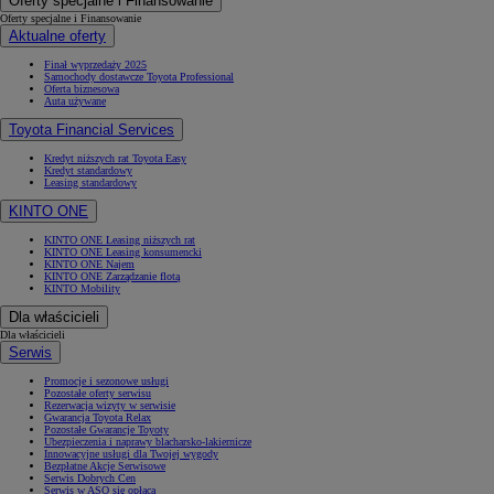
Oferty specjalne i Finansowanie
Oferty specjalne i Finansowanie
Aktualne oferty
Finał wyprzedaży 2025
Samochody dostawcze Toyota Professional
Oferta biznesowa
Auta używane
Toyota Financial Services
Kredyt niższych rat Toyota Easy
Kredyt standardowy
Leasing standardowy
KINTO ONE
KINTO ONE Leasing niższych rat
KINTO ONE Leasing konsumencki
KINTO ONE Najem
KINTO ONE Zarządzanie flotą
KINTO Mobility
Dla właścicieli
Dla właścicieli
Serwis
Promocje i sezonowe usługi
Pozostałe oferty serwisu
Rezerwacja wizyty w serwisie
Gwarancja Toyota Relax
Pozostałe Gwarancje Toyoty
Ubezpieczenia i naprawy blacharsko-lakiernicze
Innowacyjne usługi dla Twojej wygody
Bezpłatne Akcje Serwisowe
Serwis Dobrych Cen
Serwis w ASO się opłaca