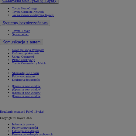
Ładowanie elektrycznej Toyoty
Toyota HomeCharge
Toyota Charging Network
Jak naładować elektryczną Toyotę?
Systemy bezpieczeństwa
Toyota T-Mate
System eCall
Komunikacja z autem
Nowa aplikacja MyToyota
Cyfrowy opiekun auta
Usługi Connected
Płatne subskrypcje
Toyota Connectivity Match
Skontaktuj się z nami
Polityka ciasteczek
Deklaracja dostępności
(Opens in new window)
(Opens in new window)
(Opens in new window)
(Opens in new window)
Regulamin promocji Poleć i Zyskaj
Copyright © Toyota 2026
Informacje prawne
Polityka prywatności
Udostępnianie danych
Przetwarzanie danych osobowych