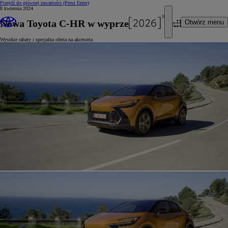
Przejdź do głównej zawartości
(Press Enter)
8 kwietnia 2024
Nowa Toyota C-HR w wyprzedaży rocznika 2023
Otwórz menu
Wysokie rabaty i specjalna oferta na akcesoria