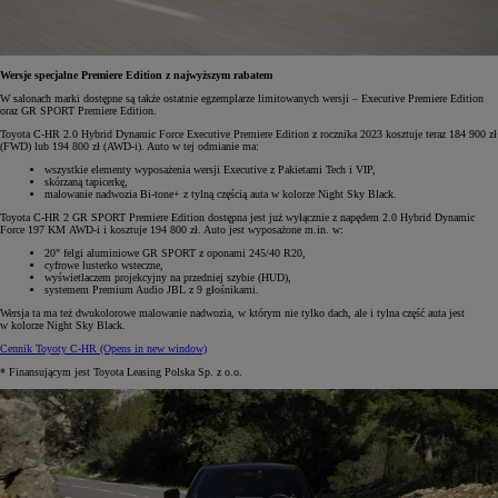
Wersje specjalne Premiere Edition z najwyższym rabatem
W salonach marki dostępne są także ostatnie egzemplarze limitowanych wersji – Executive Premiere Edition
oraz GR SPORT Premiere Edition.
Toyota C-HR 2.0 Hybrid Dynamic Force Executive Premiere Edition z rocznika 2023 kosztuje teraz 184 900 zł
(FWD) lub 194 800 zł (AWD-i). Auto w tej odmianie ma:
wszystkie elementy wyposażenia wersji Executive z Pakietami Tech i VIP,
skórzaną tapicerkę,
malowanie nadwozia Bi-tone+ z tylną częścią auta w kolorze Night Sky Black.
Toyota C-HR 2 GR SPORT Premiere Edition dostępna jest już wyłącznie z napędem 2.0 Hybrid Dynamic
Force 197 KM AWD-i i kosztuje 194 800 zł. Auto jest wyposażone m.in. w:
20" felgi aluminiowe GR SPORT z oponami 245/40 R20,
cyfrowe lusterko wsteczne,
wyświetlaczem projekcyjny na przedniej szybie (HUD),
systemem Premium Audio JBL z 9 głośnikami.
Wersja ta ma też dwukolorowe malowanie nadwozia, w którym nie tylko dach, ale i tylna część auta jest
w kolorze Night Sky Black.
Cennik Toyoty C-HR
(Opens in new window)
* Finansującym jest Toyota Leasing Polska Sp. z o.o.