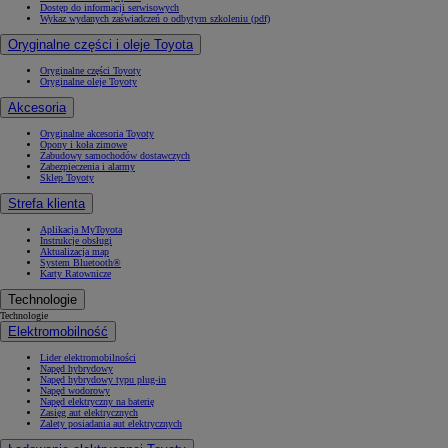
Dostęp do informacji serwisowych
Wykaz wydanych zaświadczeń o odbytym szkoleniu (pdf)
Oryginalne części i oleje Toyota
Oryginalne części Toyoty
Oryginalne oleje Toyoty
Akcesoria
Oryginalne akcesoria Toyoty
Opony i koła zimowe
Zabudowy samochodów dostawczych
Zabezpieczenia i alarmy
Sklep Toyoty
Strefa klienta
Aplikacja MyToyota
Instrukcje obsługi
Aktualizacja map
System Bluetooth®
Karty Ratownicze
Technologie
Technologie
Elektromobilność
Lider elektromobilności
Napęd hybrydowy
Napęd hybrydowy typu plug-in
Napęd wodorowy
Napęd elektryczny na baterię
Zasięg aut elektrycznych
Zalety posiadania aut elektrycznych