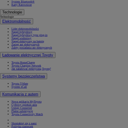
System Bluetooth®
Karty Ratownicze
Technologie
Technologie
Elektromobilność
Lider elektromobilności
Napęd hybrydowy
Napęd hybrydowy typu plug-in
Napęd wodorowy
Napęd elektryczny na baterię
Zasięg aut elektrycznych
Zalety posiadania aut elektrycznych
Ładowanie elektrycznej Toyoty
Toyota HomeCharge
Toyota Charging Network
Jak naładować elektryczną Toyotę?
Systemy bezpieczeństwa
Toyota T-Mate
System eCall
Komunikacja z autem
Nowa aplikacja MyToyota
Cyfrowy opiekun auta
Usługi Connected
Płatne subskrypcje
Toyota Connectivity Match
Skontaktuj się z nami
Polityka ciasteczek