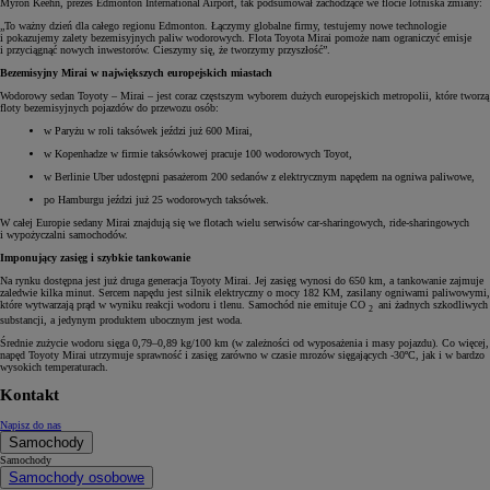
Myron Keehn, prezes Edmonton International Airport, tak podsumował zachodzące we flocie lotniska zmiany:
„To ważny dzień dla całego regionu Edmonton. Łączymy globalne firmy, testujemy nowe technologie
i pokazujemy zalety bezemisyjnych paliw wodorowych. Flota Toyota Mirai pomoże nam ograniczyć emisje
i przyciągnąć nowych inwestorów. Cieszymy się, że tworzymy przyszłość”.
Bezemisyjny Mirai w największych europejskich miastach
Wodorowy sedan Toyoty – Mirai – jest coraz częstszym wyborem dużych europejskich metropolii, które tworzą
floty bezemisyjnych pojazdów do przewozu osób:
w Paryżu w roli taksówek jeździ już 600 Mirai,
w Kopenhadze w firmie taksówkowej pracuje 100 wodorowych Toyot,
w Berlinie Uber udostępni pasażerom 200 sedanów z elektrycznym napędem na ogniwa paliwowe,
po Hamburgu jeździ już 25 wodorowych taksówek.
W całej Europie sedany Mirai znajdują się we flotach wielu serwisów car-sharingowych, ride-sharingowych
i wypożyczalni samochodów.
Imponujący zasięg i szybkie tankowanie
Na rynku dostępna jest już druga generacja Toyoty Mirai. Jej zasięg wynosi do 650 km, a tankowanie zajmuje
zaledwie kilka minut. Sercem napędu jest silnik elektryczny o mocy 182 KM, zasilany ogniwami paliwowymi,
które wytwarzają prąd w wyniku reakcji wodoru i tlenu. Samochód nie emituje CO
ani żadnych szkodliwych
2
substancji, a jedynym produktem ubocznym jest woda.
Średnie zużycie wodoru sięga 0,79–0,89 kg/100 km (w zależności od wyposażenia i masy pojazdu). Co więcej,
napęd Toyoty Mirai utrzymuje sprawność i zasięg zarówno w czasie mrozów sięgających -30ºC, jak i w bardzo
wysokich temperaturach.
Kontakt
Napisz do nas
Samochody
Samochody
Samochody osobowe