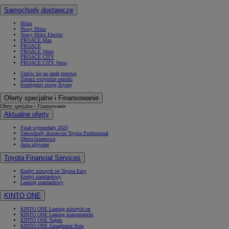
Samochody dostawcze
Hilux
Nowy Hilux
Nowy Hilux Electric
PROACE Max
PROACE
PROACE Verso
PROACE CITY
PROACE CITY Verso
Umów się na jazdę testową
Zobacz wszystkie cenniki
Konfiguruj swoją Toyotę
Oferty specjalne i Finansowanie
Oferty specjalne i Finansowanie
Aktualne oferty
Finał wyprzedaży 2025
Samochody dostawcze Toyota Professional
Oferta biznesowa
Auta używane
Toyota Financial Services
Kredyt niższych rat Toyota Easy
Kredyt standardowy
Leasing standardowy
KINTO ONE
KINTO ONE Leasing niższych rat
KINTO ONE Leasing konsumencki
KINTO ONE Najem
KINTO ONE Zarządzanie flotą