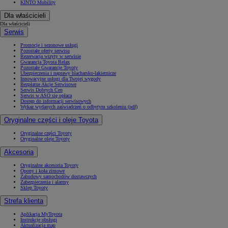
KINTO Mobility
Dla właścicieli
Dla właścicieli
Serwis
Promocje i sezonowe usługi
Pozostałe oferty serwisu
Rezerwacja wizyty w serwisie
Gwarancja Toyota Relax
Pozostałe Gwarancje Toyoty
Ubezpieczenia i naprawy blacharsko-lakiernicze
Innowacyjne usługi dla Twojej wygody
Bezpłatne Akcje Serwisowe
Serwis Dobrych Cen
Serwis w ASO się opłaca
Dostęp do informacji serwisowych
Wykaz wydanych zaświadczeń o odbytym szkoleniu (pdf)
Oryginalne części i oleje Toyota
Oryginalne części Toyoty
Oryginalne oleje Toyoty
Akcesoria
Oryginalne akcesoria Toyoty
Opony i koła zimowe
Zabudowy samochodów dostawczych
Zabezpieczenia i alarmy
Sklep Toyoty
Strefa klienta
Aplikacja MyToyota
Instrukcje obsługi
Aktualizacja map