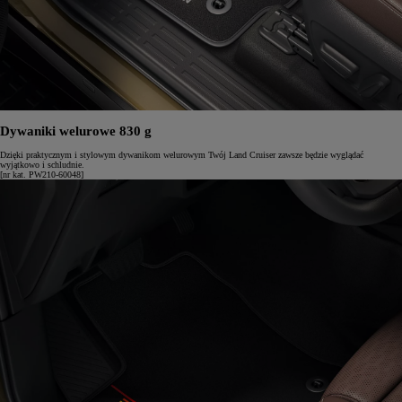
Dywaniki welurowe 830 g
Dzięki praktycznym i stylowym dywanikom welurowym Twój Land Cruiser zawsze będzie wyglądać
wyjątkowo i schludnie.
[nr kat. PW210-60048]