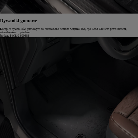
Dywaniki gumowe
Komplet dywaników gumowych to niezawodna ochrona wnętrza Twojego Land Cruisera przed błotem,
zabrudzeniami i piachem.
[nr kat. PW210-60038]