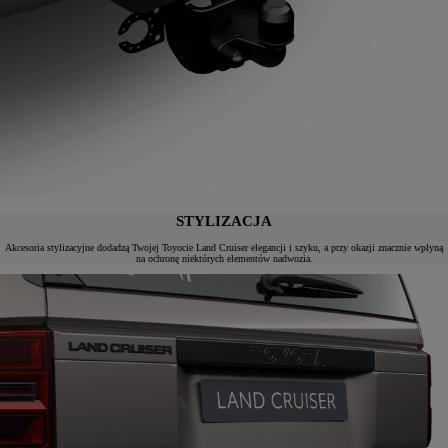
STYLIZACJA
Akcesoria stylizacyjne dodadzą Twojej Toyocie Land Cruiser elegancji i szyku, a przy okazji znacznie wpłyną
na ochronę niektórych elementów nadwozia.