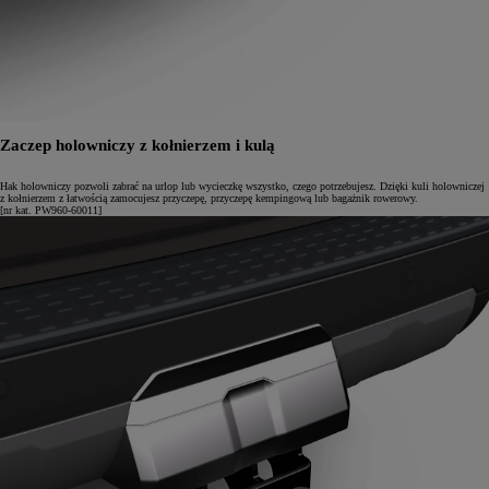
Zaczep holowniczy z kołnierzem i kulą
Hak holowniczy pozwoli zabrać na urlop lub wycieczkę wszystko, czego potrzebujesz. Dzięki kuli holowniczej
z kołnierzem z łatwością zamocujesz przyczepę, przyczepę kempingową lub bagażnik rowerowy.
[nr kat. PW960-60011]