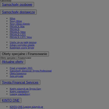
Samochody
Samochody osobowe
Samochody dostawcze
Hilux
Nowy Hilux
Nowy Hilux Electric
PROACE Max
PROACE
PROACE Verso
PROACE CITY
PROACE CITY Verso
Umów się na jazdę testową
Zobacz wszystkie cenniki
Konfiguruj swoją Toyotę
Oferty specjalne i Finansowanie
Oferty specjalne i Finansowanie
Aktualne oferty
Finał wyprzedaży 2025
Samochody dostawcze Toyota Professional
Oferta biznesowa
Auta używane
Toyota Financial Services
Kredyt niższych rat Toyota Easy
Kredyt standardowy
Leasing standardowy
KINTO ONE
KINTO ONE Leasing niższych rat