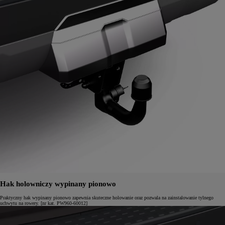
Hak holowniczy wypinany pionowo
Praktyczny hak wypinany pionowo zapewnia skuteczne holowanie oraz pozwala na zainstalowanie tylnego
uchwytu na rowery. [nr kat. PW960-60012]