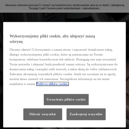
Akcesoria ochronne pozwolą Ci cieszyć się komfortowym użytkowaniem auta na co dzień i zabezpieczą
Twojego Land Cruisera przed uszkodzeniami i zabrudzeniami.
Wykorzystujemy pliki cookie, aby ulepszyć naszą
witrynę
Chcemy ułatwić Ci korzystanie z naszej strony i usprawnić świadczenie usług,
dlatego wykorzystujemy pliki cookie, które są umieszczane na Twoim
komputerze, telefonie komórkowym lub tablecie. Pomagają one nam zrozumieć
Twoje potrzeby i ulepszać funkcjonalność naszej witryny. Są wykorzystywane do
dostarczania usług i narzędzi osób trzecich, a także służą do celów reklamowych.
Zalecamy akceptację wszystkich plików cookie. Jeżeli nie wyrażasz na to zgody,
możesz łatwo zmienić ich ustawienia. Szczegółowe informacje na ten temat
znajdziesz w naszej
Polityce plików cookie.
Ustawienia plików cookie
Odrzuć wszystkie
Zaakceptuj wszystkie