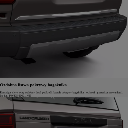
Ozdobna listwa pokrywy bagażnika
Rzucający się w oczy ozdobny detal podkreśli kształt pokrywy bagażnika i ochroni ją przed zarysowaniami.
[nr kat. PW405-60001-N6]