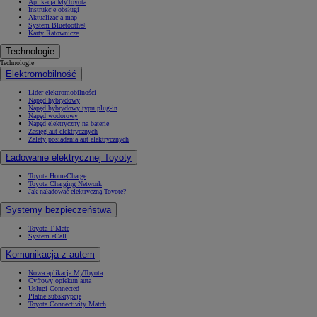
Aplikacja MyToyota
Instrukcje obsługi
Aktualizacja map
System Bluetooth®
Karty Ratownicze
Technologie
Technologie
Elektromobilność
Lider elektromobilności
Napęd hybrydowy
Napęd hybrydowy typu plug-in
Napęd wodorowy
Napęd elektryczny na baterię
Zasięg aut elektrycznych
Zalety posiadania aut elektrycznych
Ładowanie elektrycznej Toyoty
Toyota HomeCharge
Toyota Charging Network
Jak naładować elektryczną Toyotę?
Systemy bezpieczeństwa
Toyota T-Mate
System eCall
Komunikacja z autem
Nowa aplikacja MyToyota
Cyfrowy opiekun auta
Usługi Connected
Płatne subskrypcje
Toyota Connectivity Match