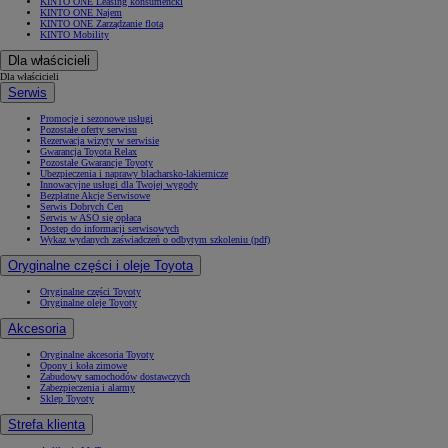
KINTO ONE Leasing konsumencki
KINTO ONE Najem
KINTO ONE Zarządzanie flotą
KINTO Mobility
Dla właścicieli
Dla właścicieli
Serwis
Promocje i sezonowe usługi
Pozostałe oferty serwisu
Rezerwacja wizyty w serwisie
Gwarancja Toyota Relax
Pozostałe Gwarancje Toyoty
Ubezpieczenia i naprawy blacharsko-lakiernicze
Innowacyjne usługi dla Twojej wygody
Bezpłatne Akcje Serwisowe
Serwis Dobrych Cen
Serwis w ASO się opłaca
Dostęp do informacji serwisowych
Wykaz wydanych zaświadczeń o odbytym szkoleniu (pdf)
Oryginalne części i oleje Toyota
Oryginalne części Toyoty
Oryginalne oleje Toyoty
Akcesoria
Oryginalne akcesoria Toyoty
Opony i koła zimowe
Zabudowy samochodów dostawczych
Zabezpieczenia i alarmy
Sklep Toyoty
Strefa klienta