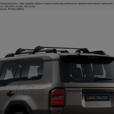
Aerodynamiczny i lekki bagażnik dachowy stanowi doskonałą podstawę do zamontowania boksów dachowych
czy uchwytów na narty lub rowery.
[nr kat. PW301-60002]