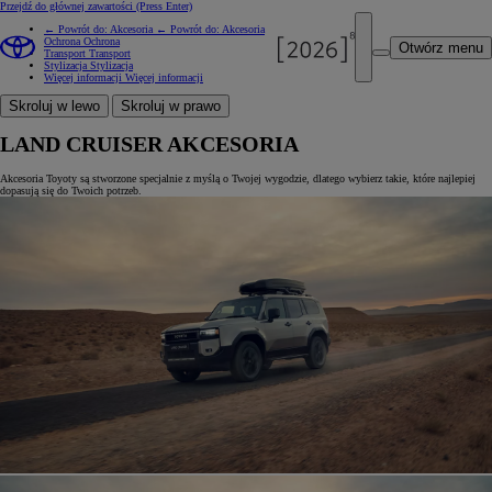
Przejdź do głównej zawartości
(Press Enter)
← Powrót do: Akcesoria
← Powrót do: Akcesoria
Ochrona
Ochrona
Otwórz menu
Transport
Transport
Stylizacja
Stylizacja
Więcej informacji
Więcej informacji
Skroluj w lewo
Skroluj w prawo
LAND CRUISER AKCESORIA
Akcesoria Toyoty są stworzone specjalnie z myślą o Twojej wygodzie, dlatego wybierz takie, które najlepiej
dopasują się do Twoich potrzeb.