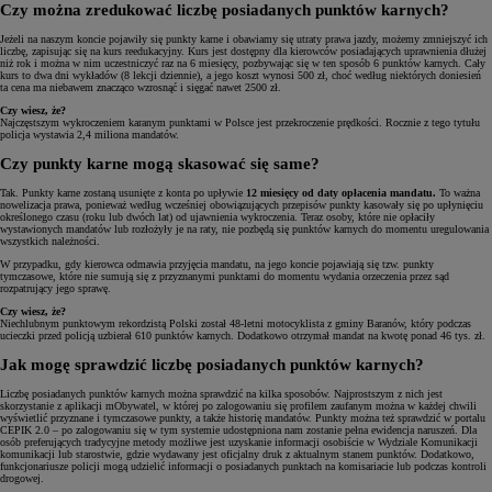
Czy można zredukować liczbę posiadanych punktów karnych?
Jeżeli na naszym koncie pojawiły się punkty karne i obawiamy się utraty prawa jazdy, możemy zmniejszyć ich
liczbę, zapisując się na kurs reedukacyjny. Kurs jest dostępny dla kierowców posiadających uprawnienia dłużej
niż rok i można w nim uczestniczyć raz na 6 miesięcy, pozbywając się w ten sposób 6 punktów karnych. Cały
kurs to dwa dni wykładów (8 lekcji dziennie), a jego koszt wynosi 500 zł, choć według niektórych doniesień
ta cena ma niebawem znacząco wzrosnąć i sięgać nawet 2500 zł.
Czy wiesz, że?
Najczęstszym wykroczeniem karanym punktami w Polsce jest przekroczenie prędkości. Rocznie z tego tytułu
policja wystawia 2,4 miliona mandatów.
Czy punkty karne mogą skasować się same?
Tak. Punkty karne zostaną usunięte z konta po upływie
12 miesięcy od daty opłacenia mandatu.
To ważna
nowelizacja prawa, ponieważ według wcześniej obowiązujących przepisów punkty kasowały się po upłynięciu
określonego czasu (roku lub dwóch lat) od ujawnienia wykroczenia. Teraz osoby, które nie opłaciły
wystawionych mandatów lub rozłożyły je na raty, nie pozbędą się punktów karnych do momentu uregulowania
wszystkich należności.
W przypadku, gdy kierowca odmawia przyjęcia mandatu, na jego koncie pojawiają się tzw. punkty
tymczasowe, które nie sumują się z przyznanymi punktami do momentu wydania orzeczenia przez sąd
rozpatrujący jego sprawę.
Czy wiesz, że?
Niechlubnym punktowym rekordzistą Polski został 48-letni motocyklista z gminy Baranów, który podczas
ucieczki przed policją uzbierał 610 punktów karnych. Dodatkowo otrzymał mandat na kwotę ponad 46 tys. zł.
Jak mogę sprawdzić liczbę posiadanych punktów karnych?
Liczbę posiadanych punktów karnych można sprawdzić na kilka sposobów. Najprostszym z nich jest
skorzystanie z aplikacji mObywatel, w której po zalogowaniu się profilem zaufanym można w każdej chwili
wyświetlić przyznane i tymczasowe punkty, a także historię mandatów. Punkty można też sprawdzić w portalu
CEPIK 2.0 – po zalogowaniu się w tym systemie udostępniona nam zostanie pełna ewidencja naruszeń. Dla
osób preferujących tradycyjne metody możliwe jest uzyskanie informacji osobiście w Wydziale Komunikacji
komunikacji lub starostwie, gdzie wydawany jest oficjalny druk z aktualnym stanem punktów. Dodatkowo,
funkcjonariusze policji mogą udzielić informacji o posiadanych punktach na komisariacie lub podczas kontroli
drogowej.