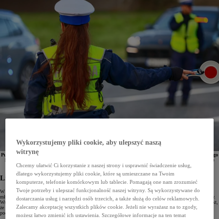
Wykorzystujemy pliki cookie, aby ulepszyć naszą
witrynę
Punkty karne to dla wielu kierowców dużo dotkliwsza kara niż mandat. Przekroczenie dopuszczalnego
limitu oznacza utratę prawa jazdy i szereg nieprzyjemności. Dowiedz się, jak działają punkty karne
w Polsce i co trzeba zrobić, gdy na Twoim koncie pojawi się ich zbyt wiele.
Chcemy ułatwić Ci korzystanie z naszej strony i usprawnić świadczenie usług,
dlatego wykorzystujemy pliki cookie, które są umieszczane na Twoim
Limity punktów karnych
komputerze, telefonie komórkowym lub tablecie. Pomagają one nam zrozumieć
Twoje potrzeby i ulepszać funkcjonalność naszej witryny. Są wykorzystywane do
W Polsce obowiązują dwa różne limity punktów karnych, które zależą od stażu posiadania prawa jazdy. Dla
młodych kierowców, czyli takich, którzy korzystają z uprawnień krócej niż rok, ten limit wynosi 20 punktów.
dostarczania usług i narzędzi osób trzecich, a także służą do celów reklamowych.
Wszystkich pozostałych uczestników ruchu obowiązuje limit 24 punktów. To, o czym należy pamiętać, to fakt,
Zalecamy akceptację wszystkich plików cookie. Jeżeli nie wyrażasz na to zgody,
że są to maksymalne dopuszczalne limity posiadanych punktów i dopiero przekroczenie tych wartości jest
podstawą do utraty uprawnień.
możesz łatwo zmienić ich ustawienia. Szczegółowe informacje na ten temat