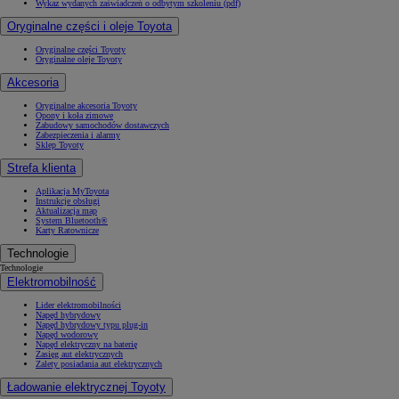
Wykaz wydanych zaświadczeń o odbytym szkoleniu (pdf)
Oryginalne części i oleje Toyota
Oryginalne części Toyoty
Oryginalne oleje Toyoty
Akcesoria
Oryginalne akcesoria Toyoty
Opony i koła zimowe
Zabudowy samochodów dostawczych
Zabezpieczenia i alarmy
Sklep Toyoty
Strefa klienta
Aplikacja MyToyota
Instrukcje obsługi
Aktualizacja map
System Bluetooth®
Karty Ratownicze
Technologie
Technologie
Elektromobilność
Lider elektromobilności
Napęd hybrydowy
Napęd hybrydowy typu plug-in
Napęd wodorowy
Napęd elektryczny na baterię
Zasięg aut elektrycznych
Zalety posiadania aut elektrycznych
Ładowanie elektrycznej Toyoty