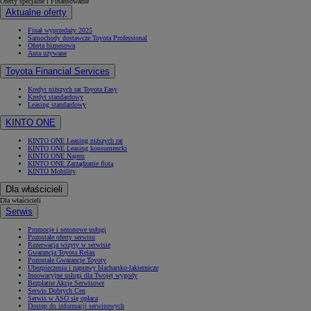
Oferty specjalne i Finansowanie
Aktualne oferty
Finał wyprzedaży 2025
Samochody dostawcze Toyota Professional
Oferta biznesowa
Auta używane
Toyota Financial Services
Kredyt niższych rat Toyota Easy
Kredyt standardowy
Leasing standardowy
KINTO ONE
KINTO ONE Leasing niższych rat
KINTO ONE Leasing konsumencki
KINTO ONE Najem
KINTO ONE Zarządzanie flotą
KINTO Mobility
Dla właścicieli
Dla właścicieli
Serwis
Promocje i sezonowe usługi
Pozostałe oferty serwisu
Rezerwacja wizyty w serwisie
Gwarancja Toyota Relax
Pozostałe Gwarancje Toyoty
Ubezpieczenia i naprawy blacharsko-lakiernicze
Innowacyjne usługi dla Twojej wygody
Bezpłatne Akcje Serwisowe
Serwis Dobrych Cen
Serwis w ASO się opłaca
Dostęp do informacji serwisowych