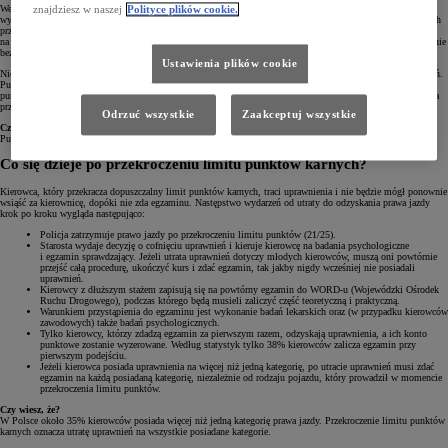
Według najnowszego taryfikatora maksymalna kara, jaką policja może nałożyć na kierującego za pojedyncze
znajdziesz w naszej
Polityce plików cookie.
wykroczenie, to 15 punktów karnych. Tak surowo penalizowani są kierowcy, którzy dopuścili się najcięższych
przewinień, czyli przekroczyli dopuszczalną prędkość o ponad 70 km/h, nie ustąpili pierwszeństwa pieszemu
na przejściu, wyprzedzali na pasach, wtargnęli na skrzyżowanie na czerwonym świetle, spowodowali zagrożenie
bezpieczeństwa w ruchu drogowym w stanie nietrzeźwości lub nie udzielili pomocy ofiarom wypadku.
Ustawienia plików cookie
Nie oznacza to wcale, że podczas jednego zatrzymania kierowca z czystym kontem nie może stracić uprawnień.
Punkty się sumują, więc teoretyczna sytuacja, w której kierowca przekracza prędkość o ponad 70 km/h (15
punktów) podczas jazdy buspasem (6 punktów.) bez zapiętych pasów (5 punktów) to wystarczająca kumulacja
przewinień, żeby pożegnać się z prawem jazdy na długie miesiące.
Odrzuć wszystkie
Zaakceptuj wszystkie
Czy wiesz, że?
Punkty karne zostały wprowadzone w Polsce po raz pierwszy w 1993 roku.
Co się dzieje po przekroczeniu limitu punktów karnych?
Kierowca, który przekracza dopuszczalny limit punktów karnych, traci uprawnienia i nie będzie mógł ponownie
wsiąść za kierownicę, dopóki nie zda egzaminu. Następstwo wydarzeń od utraty do odzyskania prawa jazdy
krok po kroku wygląda następująco:
Policja zatrzymuje prawo jazdy po przekroczeniu limitu punktów (21/25).
Starosta wydaje decyzję o cofnięciu uprawnień i kieruje kierowcę na badania psychologiczne
i egzamin sprawdzający. Jeżeli utrata uprawnień dotyczy młodych kierowców, muszą oni powtórnie
przejść całą procedurę, ukończyć kurs i zdać egzamin, tak jakby nigdy wcześniej nie posiadali
uprawnień.
Kierowcy z dłuższym stażem zapisują się na powtórny egzamin do WORD-u (Wojewódzki Ośrodek
Ruchu Drogowego), podczas którego będą musieli zaliczyć część teoretyczną i praktyczną.
Warunkiem przystąpienia do egzaminu jest wykonanie badań lekarskich oraz (w przypadku kierowców
zawodowych) także badań psychologicznych.
Tylko kierowcy, którzy zdadzą egzamin za pierwszym razem, odzyskają uprawnienia, a ich konto
punktowe zostanie wyzerowane. Według statystyk tylko 38% kierowców zalicza egzamin przy
pierwszym podejściu.
Jeżeli kierowca posiada uprawnienia na więcej niż jedną kategorię, po utracie uprawnień musi zdać
egzamin na każdą posiadaną kategorię, niezależnie od rodzaju pojazdu, który prowadził w momencie
przekroczenia limitu punktów.
Czy wiesz, że?
W Polsce około 35% kierowców posiada więcej niż jedną kategorię prawa jazdy. Przekroczenie limitu punktów
karnych oznacza utratę uprawnień na wszystkie posiadane kategorie.