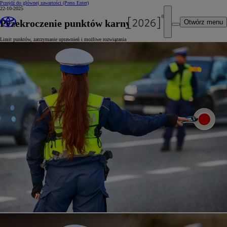
Przejdź do głównej zawartości
(Press Enter)
22-10-2025
Przekroczenie punktów karnych
Otwórz menu
Limit punktów, zatrzymanie uprawnień i możliwe rozwiązania