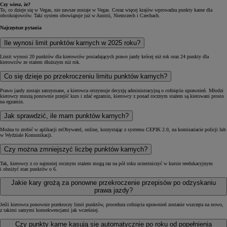
Czy wiesz, że?
To, co dzieje się w Vegas, nie zawsze zostaje w Vegas. Coraz więcej krajów wprowadza punkty karne dla
obcokrajowców. Taki system obowiązuje już w Austrii, Niemczech i Czechach.
Najczęstsze pytania
Ile wynosi limit punktów karnych w 2025 roku?
Limit wynosi 20 punktów dla kierowców posiadających prawo jazdy krócej niż rok oraz 24 punkty dla
kierowców ze stażem dłuższym niż rok.
Co się dzieje po przekroczeniu limitu punktów karnych?
Prawo jazdy zostaje zatrzymane, a kierowca otrzymuje decyzję administracyjną o cofnięciu uprawnień. Młodzi
kierowcy muszą ponownie przejść kurs i zdać egzamin, kierowcy z ponad rocznym stażem są kierowani prosto
na egzamin.
Jak sprawdzić, ile mam punktów karnych?
Można to zrobić w aplikacji mObywatel, online, korzystając z systemu CEPIK 2.0, na komisariacie policji lub
w Wydziale Komunikacji.
Czy można zmniejszyć liczbę punktów karnych?
Tak, kierowcy z co najmniej rocznym stażem mogą raz na pół roku uczestniczyć w kursie reedukacyjnym
i obniżyć stan punktów o 6.
Jakie kary grożą za ponowne przekroczenie przepisów po odzyskaniu
prawa jazdy?
Jeśli kierowca ponownie przekroczy limit punktów, procedura cofnięcia uprawnień zostanie wszczęta na nowo,
z takimi samymi konsekwencjami jak wcześniej.
Czy punkty karne kasują się automatycznie po roku od popełnienia