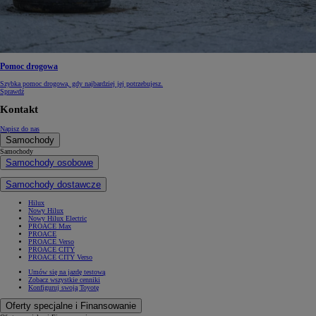
Pomoc drogowa
Szybka pomoc drogowa, gdy najbardziej jej potrzebujesz.
Sprawdź
Kontakt
Napisz do nas
Samochody
Samochody
Samochody osobowe
Samochody dostawcze
Hilux
Nowy Hilux
Nowy Hilux Electric
PROACE Max
PROACE
PROACE Verso
PROACE CITY
PROACE CITY Verso
Umów się na jazdę testową
Zobacz wszystkie cenniki
Konfiguruj swoją Toyotę
Oferty specjalne i Finansowanie